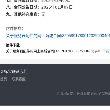
七、合同签订日期
：
2025年01月06日
2025年01月07日
八、合同公告日期
：
九、其他补充事宜
：
无
附件信息：
关于服务器配件的网上商城合同(3205991780012025000401)
附件下载
关于服务器配件的网上商城合同(3205991780012025000401).pdf
下载
寻标宝
联系我们
首页
联系客服
© Baidu
使用爱番番前必读
沪ICP备
NEW
HOT