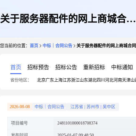
关于服务器配件的网上商城合同
您当前的位置：
首页
中标｜合同公告
关于服务器配件的网上商城合同
公告
首页
招标预告
招标公告
重新招标
中标通知
省份地区：
北京
广东
上海
江苏
浙江
山东
湖北
四川
河北
河南
天津
山
2026-08-08
中标｜合同公告
江苏省
|
苏州市
|
吴中区
项目编号
2481101000018708374
发布时间
2025-01-07 09:48:50