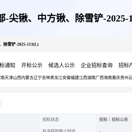
-尖锹、中方锹、除雪铲-2025-11
铲-2025-113(L)
标通知
开标公示
候选人公示
企业招标查询
招标
河南
天津
山西
内蒙古
辽宁
吉林
黑龙江
安徽
福建
江西
湖南
广西
海南
重庆
贵州
招标状态
招标｜招标公告
标书获取截止时间