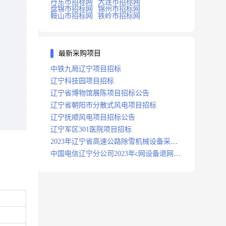
丹东市招标网
大连市招标网
盘锦市招标网
锦州市招标网
鞍山市招标网
铁岭市招标网
最新采购项目
中铁九局辽宁项目招标
辽宁科技园项目招标
辽宁省博物馆展陈项目招标公告
辽宁省朝阳市分散式风电项目招标
辽宁抚顺风电项目招标公告
辽宁军区301医院项目招标
2023年辽宁省高速公路除雪机械设备采购
项目招标招标公告
中国电信辽宁分公司2023年c网设备退网拆
除施工服务采购项目招标公告