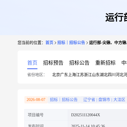
运行部
您当前的位置：
首页
招标｜招标公告
运行部-尖锹、中方锹、除雪
首页
招标预告
招标公告
重新招标
中
省份地区：
北京
广东
上海
江苏
浙江
山东
湖北
四川
河北
2026-08-07
招标｜招标公告
辽宁省
|
盘锦市
|
大洼区
项目编号
D202511120044X
发布时间
2025-11-14 10:45:36