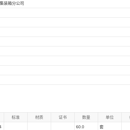
集装箱分公司
标准
材质
证书
数量
单位
4
60.0
套