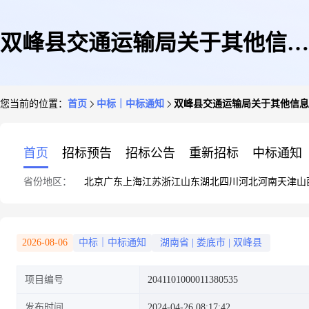
双峰县交通运输局关于其他信息
您当前的位置：
首页
中标｜中标通知
双峰县交通运输局关于其他信息
技术服务的网上超市采购项目成
首页
招标预告
招标公告
重新招标
中标通知
省份地区：
北京
广东
上海
江苏
浙江
山东
湖北
四川
河北
河南
天津
山
交公告
2026-08-06
中标｜中标通知
湖南省
|
娄底市
|
双峰县
项目编号
2041101000011380535
发布时间
2024-04-26 08:17:42