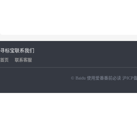
寻标宝
联系我们
首页
联系客服
© Baidu
使用爱番番前必读
沪ICP备
NEW
HOT