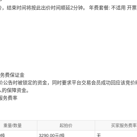
价，结束时间将按此出价时间顺延2分钟。
年费套餐: 不适用
开票
服务费保证金
价公告时被锁定的资金，同时要求平台交易会员成功回应该竞价
人的保障资金。
服务费率
重量/数量
起拍价
买家服务费率
0吨
3290.00元/吨
无