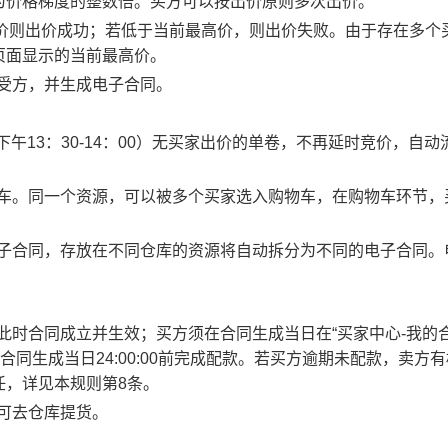
为价格梯度的整数倍。买方可以按出价原则多次出价。
最高价则出价成功；若低于当前最高价，则出价失败。由于存在多个
页面显示的当前最高价。
买受方，并生成电子合同。
0、下午13：30-14：00）无买家出价的单卷，不再延时竞价，自动
物车。同一个资源，可以被多个买家选入购物车，在购物车环节，
电子合同，存放在不同仓库的资源将自动拆分为不同的电子合同。
此时合同成立并生效；买方须在合同生成当日在“买家中心-我的合
合同生成当日24:00:00前完成配款。若买方逾期未配款，卖方
任，详见本规则第8条。
方可去仓库提货。