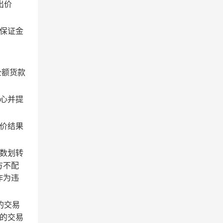
出价
保证金
全额货款
心并提
价结果
数划转
方不配
作为违
的交易
的交易