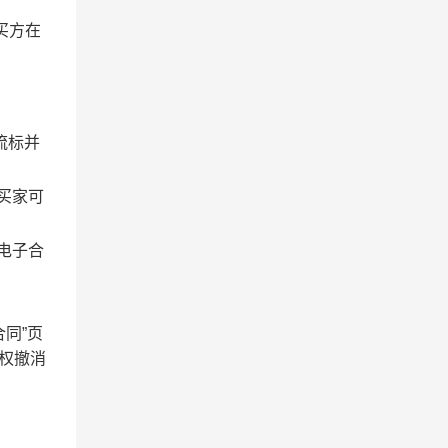
买方在
流标并
买家可
电子合
同”页
有权撤消