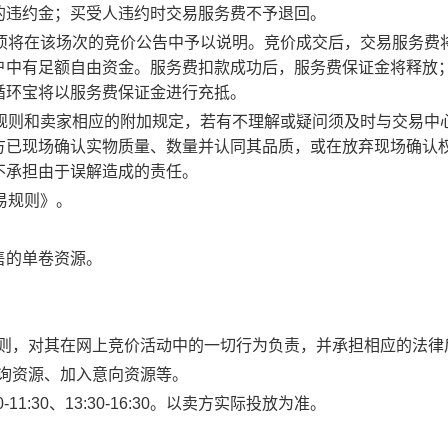
的违约金；买受人违约时交易服务费不予退回。
事项将在该场次的竞价公告中予以说明。竞价成交后，交易服务费
户中有足额自由资金。服务费扣款成功后，服务费保证金将释放
循环宝将以服务费保证金进行充抵。
规则和卖家相应的附加规定，若有不理解或疑问须及时与交易中
方已现场确认实物质量、数量并认同其品质，或在放弃现场确认
不承担由于误解造成的责任。
易规则》。
售的单卷资源。
规则，对其在网上竞价活动中的一切行为负责，并承担相应的法律
查询资源、加入意向资源等。
1:30、13:30-16:30。以卖方实际投放为准。