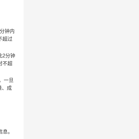
2分钟内
不超过
此2分钟
时不超
。一旦
量、成
信息。