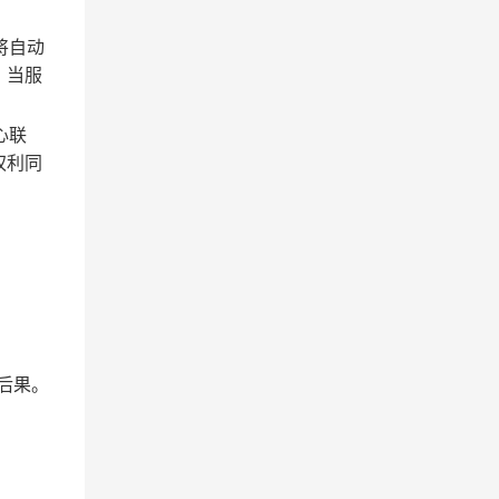
将自动
；当服
心联
权利同
后果。