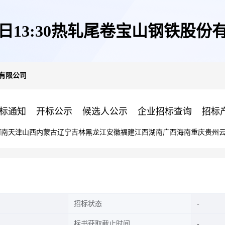
02日13:30热轧尾卷宝山钢铁股份
份有限公司
标通知
开标公示
候选人公示
企业招标查询
招标
河南
天津
山西
内蒙古
辽宁
吉林
黑龙江
安徽
福建
江西
湖南
广西
海南
重庆
贵州
招标状态
标书获取截止时间