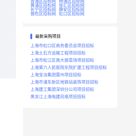
青浦区招标网
杨浦区招标网
黄浦区招标网
徐汇区招标网
长宁区招标网
静安区招标网
普陀区招标网
虹口区招标网
最新采购项目
上海市虹口区商务委员会项目招标
上海土石方运输工程项目招标
上海市松江区南大居菜场项目招标
上海第六人民医院东院扩建工程项目招标
上海宝冶集团雷州项目招标
上海市浦东新区地铁站装饰项目招标
上海建工集团深圳分公司项目招标
黑龙江上海电建风电项目招标