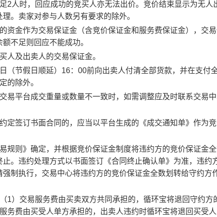
足2人时，回应成功的竞买人亦无法出价。竞价结束显示为无人
处理。卖家对参与人数另有要求的除外。
度的资金作为交易保证金（含竞价保证金和服务费保证金），交易
余额不足则回应不能成功。
竞买人及出卖人的交易保证金。
日（节假日顺延）16：00前向出卖人付清全部货款，并在支付
约定的除外。
子交易平台成交重量或数量不一致时，如需调整应及时联系交易中
。约定签订书面合同的，应当以平台生成的《成交通知单》作为竞
交易规则》确定，并根据竞价保证金制度将违约方的竞价保证金全
终止。违约处理方式以书面签订《合同终止确认单》为准，违约
请强制执行，交易中心将违约方的竞价保证金全数划转给守约方
：（1）交易服务费由买卖双方共同承担的，循环宝将退回守约方
易服务费由买受人单方承担的，出卖人违约时循环宝将退回买受人