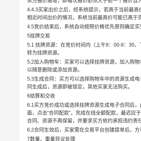
买方报价递增，即每次报价必须大于前一个报价且
4.4.3买家出价之后，经系统提示，若高于当前
相近时间出价的情况，系统当前最高价可能已高于
4.5竞价结束后，系统自动按照价格优先原则确定
5挂牌交易
5.1 挂牌资源：在竞价时间内（上午9：00-9：3
转为挂牌资源。
5.2加入购物车：买家可以选择挂牌资源，加入购
以随意删除或添加资源。
5.3生成合同：买方可以选择购物车中的资源生成
同生成后，资源即被锁定，其他买家无法购买。
6结算和交收
6.1买方竞价成功或选择挂牌资源生成电子合同后，
面，点击“合同配款”，完成在线全额配款，最迟应于
合同、资源不再保留，并要求买方依约承担违约责
6.2合同生效后，买家需在交易平台创建提单后，
7数量、重量异议处理