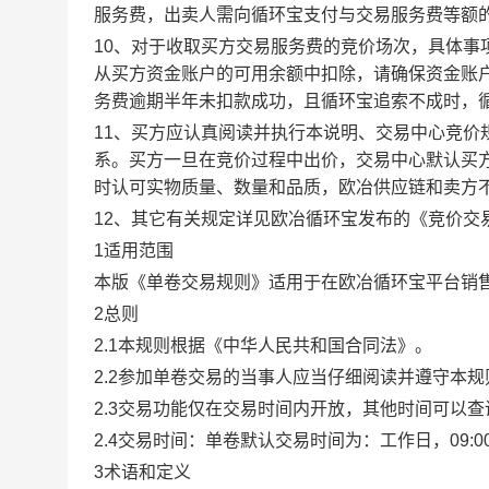
服务费，出卖人需向循环宝支付与交易服务费等额
10、对于收取买方交易服务费的竞价场次，具体
从买方资金账户的可用余额中扣除，请确保资金账
务费逾期半年未扣款成功，且循环宝追索不成时，
11、买方应认真阅读并执行本说明、交易中心竞价
系。买方一旦在竞价过程中出价，交易中心默认买
时认可实物质量、数量和品质，欧冶供应链和卖方
12、其它有关规定详见欧冶循环宝发布的《竞价交
1适用范围
本版《单卷交易规则》适用于在欧冶循环宝平台销
2总则
2.1本规则根据《中华人民共和国合同法》。
2.2参加单卷交易的当事人应当仔细阅读并遵守本
2.3交易功能仅在交易时间内开放，其他时间可以
2.4交易时间：单卷默认交易时间为：工作日，09:00-1
3术语和定义