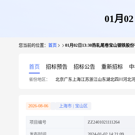
01月
您当前的位置：
首页
01月02日13:30热轧尾卷宝山钢铁股
首页
招标预告
招标公告
重新招标
中
省份地区：
北京
广东
上海
江苏
浙江
山东
湖北
四川
河北
2026-08-06
上海市
|
宝山区
项目编号
ZZ2401021111264
发布时间
2024-01-02 14:21:09