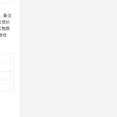
、备注
在竞价
实物质
地仓