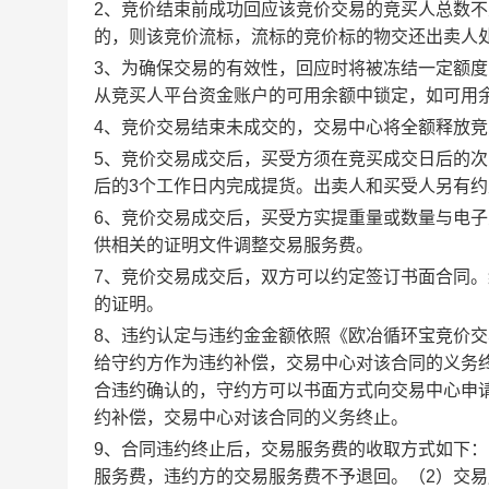
2、竞价结束前成功回应该竞价交易的竞买人总数不
的，则该竞价流标，流标的竞价标的物交还出卖人
3、为确保交易的有效性，回应时将被冻结一定额
从竞买人平台资金账户的可用余额中锁定，如可用
4、竞价交易结束未成交的，交易中心将全额释放
5、竞价交易成交后，买受方须在竞买成交日后的次
后的3个工作日内完成提货。出卖人和买受人另有
6、竞价交易成交后，买受方实提重量或数量与电
供相关的证明文件调整交易服务费。
7、竞价交易成交后，双方可以约定签订书面合同
的证明。
8、违约认定与违约金金额依照《欧冶循环宝竞价
给守约方作为违约补偿，交易中心对该合同的义务
合违约确认的，守约方可以书面方式向交易中心申
约补偿，交易中心对该合同的义务终止。
9、合同违约终止后，交易服务费的收取方式如下
服务费，违约方的交易服务费不予退回。（2）交