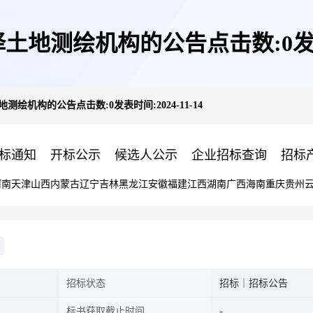
地测绘机构的公告点击数:0发表时间
绘机构的公告点击数:0发表时间:2024-11-14
标通知
开标公示
候选人公示
企业招标查询
招标
河南
天津
山西
内蒙古
辽宁
吉林
黑龙江
安徽
福建
江西
湖南
广西
海南
重庆
贵州
招标状态
招标｜招标公告
标书获取截止时间