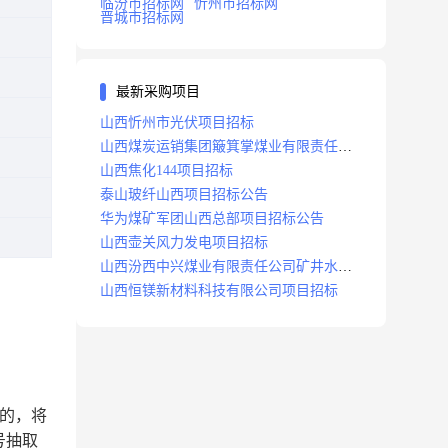
临汾市招标网
忻州市招标网
晋城市招标网
最新采购项目
山西忻州市光伏项目招标
山西煤炭运销集团簸箕掌煤业有限责任公
司井田地面三维地震勘探项目招标
山西焦化144项目招标
泰山玻纤山西项目招标公告
华为煤矿军团山西总部项目招标公告
山西壶关风力发电项目招标
山西汾西中兴煤业有限责任公司矿井水处
理站升级改造项目招标
山西恒镁新材料科技有限公司项目招标
的，将
号抽取