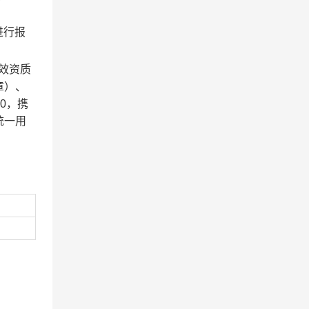
进行报
有效资质
章）、
0，携
统一用