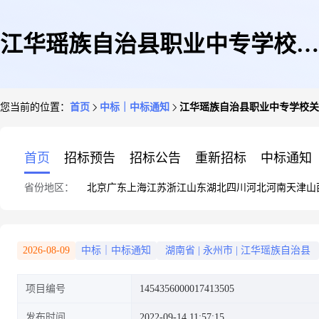
江华瑶族自治县职业中专学校关
您当前的位置：
首页
中标｜中标通知
江华瑶族自治县职业中专学校关
于多用途清洁剂的网上超市采购
首页
招标预告
招标公告
重新招标
中标通知
省份地区：
北京
广东
上海
江苏
浙江
山东
湖北
四川
河北
河南
天津
山
项目成交公告
2026-08-09
中标｜中标通知
湖南省
|
永州市
|
江华瑶族自治县
项目编号
1454356000017413505
发布时间
2022-09-14 11:57:15