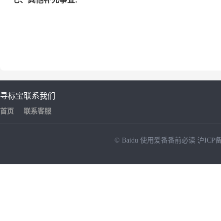
寻标宝
联系我们
首页
联系客服
© Baidu
使用爱番番前必读
沪ICP备
NEW
HOT