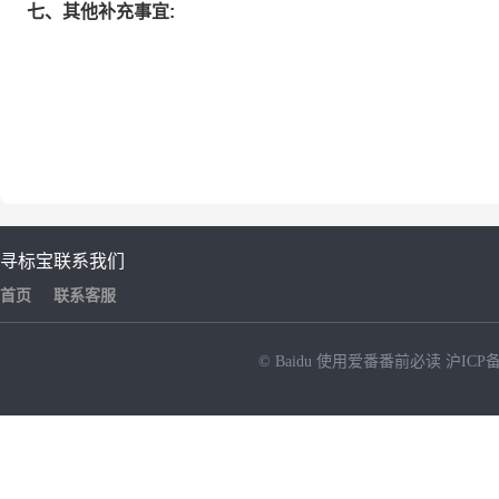
七、其他补充事宜:
寻标宝
联系我们
首页
联系客服
© Baidu
使用爱番番前必读
沪ICP备
NEW
HOT