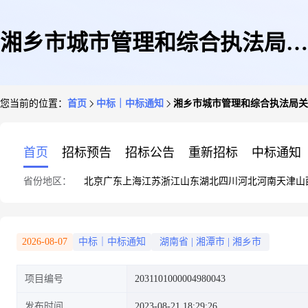
湘乡市城市管理和综合执法局关
您当前的位置：
首页
中标｜中标通知
湘乡市城市管理和综合执法局关
于无店铺和其他零售服务的网上
首页
招标预告
招标公告
重新招标
中标通知
省份地区：
北京
广东
上海
江苏
浙江
山东
湖北
四川
河北
河南
天津
山
超市采购项目成交公告1
2026-08-07
中标｜中标通知
湖南省
|
湘潭市
|
湘乡市
项目编号
2031101000004980043
发布时间
2023-08-21 18:29:26