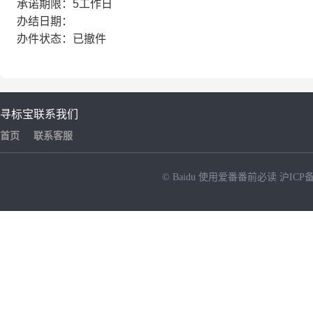
承诺期限：5工作日
办结日期：
办件状态：已撤件
寻标宝
联系我们
首页
联系客服
© Baidu
使用爱番番前必读
沪ICP备
NEW
HOT