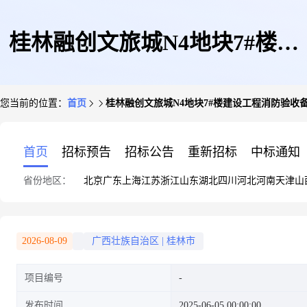
桂林融创文旅城N4地块7#楼建
您当前的位置：
首页
桂林融创文旅城N4地块7#楼建设工程消防验收
设工程消防验收备案
首页
招标预告
招标公告
重新招标
中标通知
省份地区：
北京
广东
上海
江苏
浙江
山东
湖北
四川
河北
河南
天津
山
2026-08-09
广西壮族自治区
|
桂林市
项目编号
发布时间
2025-06-05 00:00:00