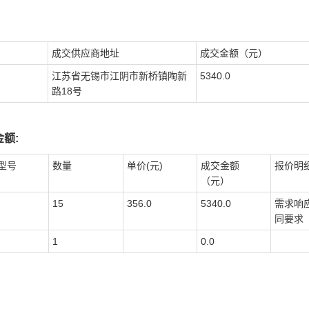
成交供应商地址
成交金额（元）
江苏省无锡市江阴市新桥镇陶新
5340.0
路18号
额:
型号
数量
单价(元)
成交金额
报价明
（元）
15
356.0
5340.0
需求响
同要求
1
0.0