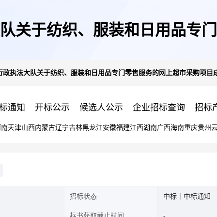
队关于纺织、服装和日用品专门
行政执法大队关于纺织、服装和日用品专门零售服务的网上超市采购项目成
交公告10
标通知
开标公示
候选人公示
企业招标查询
招标
河南
天津
山西
内蒙古
辽宁
吉林
黑龙江
安徽
福建
江西
湖南
广西
海南
重庆
贵州
招标状态
中标｜中标通知
标书获取截止时间