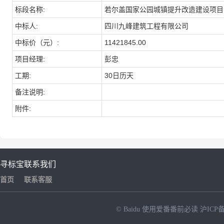
标段名称:
若尔盖国家公园城镇提升改造建设项目
中标人:
四川九峰建筑工程有限公司
中标价（元）:
11421845.00
项目经理:
彭忠
工期:
30日历天
备注说明:
附件:
寻标宝
联系我们
首页
联系客服
© Baidu
使用爱番番前必读
沪ICP备