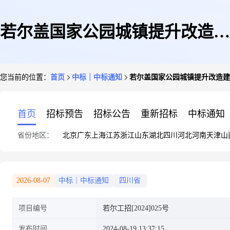
若尔盖国家公园城镇提升改造建
您当前的位置：
首页
中标｜中标通知
若尔盖国家公园城镇提升改造建设项目
设项目(浮雕采购及安装)若尔工
首页
招标预告
招标公告
重新招标
中标通知
省份地区：
北京
广东
上海
江苏
浙江
山东
湖北
四川
河北
河南
天津
山
招[2024]025号(1)-1
2026-08-07
中标｜中标通知
四川省
项目编号
若尔工招[2024]025号
发布时间
2024-08-19 13:37:15