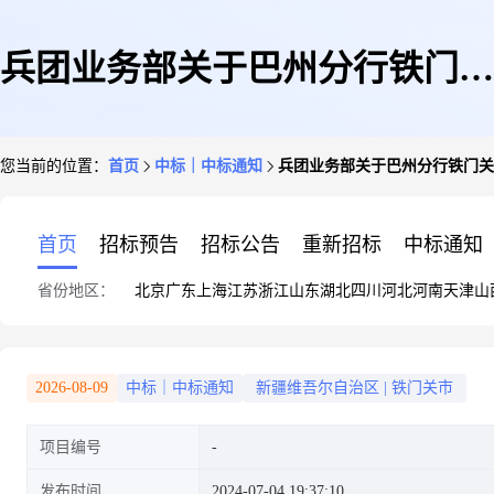
兵团业务部关于巴州分行铁门关
您当前的位置：
首页
中标｜中标通知
兵团业务部关于巴州分行铁门关
市人民医院“智慧银医”采购项目
首页
招标预告
招标公告
重新招标
中标通知
省份地区：
北京
广东
上海
江苏
浙江
山东
湖北
四川
河北
河南
天津
山
采购结果信息公开
2026-08-09
中标｜中标通知
新疆维吾尔自治区
|
铁门关市
项目编号
发布时间
2024-07-04 19:37:10