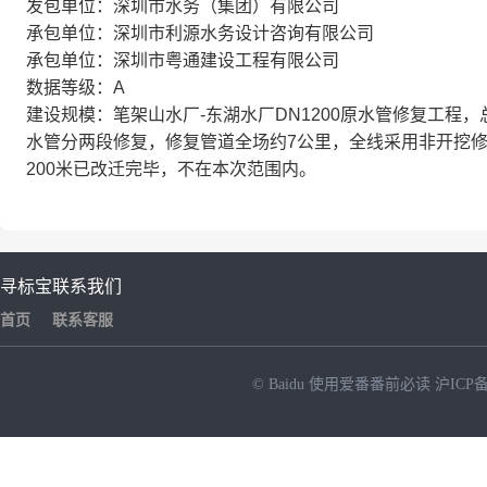
发包单位：深圳市水务（集团）有限公司
承包单位：深圳市利源水务设计咨询有限公司
承包单位：深圳市粤通建设工程有限公司
数据等级：A
建设规模：笔架山水厂-东湖水厂DN1200原水管修复工程，总投
水管分两段修复，修复管道全场约7公里，全线采用非开挖
200米已改迁完毕，不在本次范围内。
寻标宝
联系我们
首页
联系客服
© Baidu
使用爱番番前必读
沪ICP备
NEW
HOT