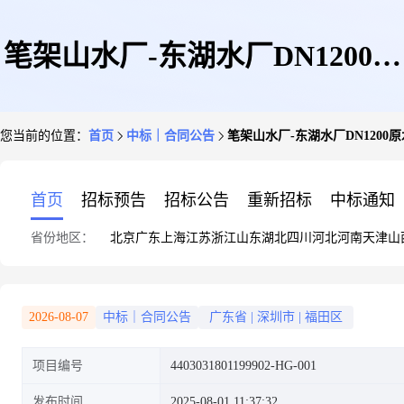
笔架山水厂-东湖水厂DN1200原
您当前的位置：
首页
中标｜合同公告
笔架山水厂-东湖水厂DN1200
水管修复工程设计采购施工总承
首页
招标预告
招标公告
重新招标
中标通知
省份地区：
北京
广东
上海
江苏
浙江
山东
湖北
四川
河北
河南
天津
山
包(EPC)
2026-08-07
中标｜合同公告
广东省
|
深圳市
|
福田区
项目编号
4403031801199902-HG-001
发布时间
2025-08-01 11:37:32