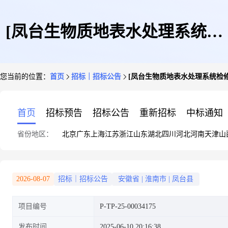
[凤台生物质地表水处理系统检
您当前的位置：
首页
招标｜招标公告
[凤台生物质地表水处理系统检
修运维服务]竞谈公告
首页
招标预告
招标公告
重新招标
中标通知
省份地区：
北京
广东
上海
江苏
浙江
山东
湖北
四川
河北
河南
天津
山
2026-08-07
招标｜招标公告
安徽省
|
淮南市
|
凤台县
项目编号
P-TP-25-00034175
发布时间
2025-06-10 20:16:38