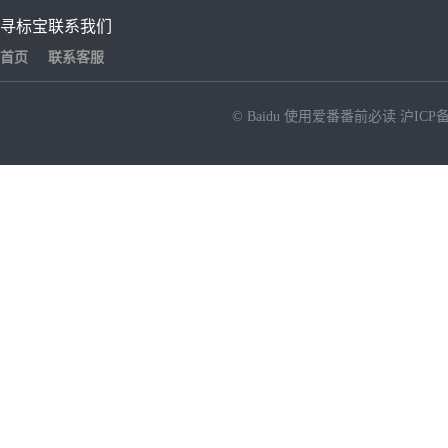
寻标宝
联系我们
首页
联系客服
© Baidu
使用爱番番前必读
沪ICP备
NEW
HOT
暂时没有搜索结果…