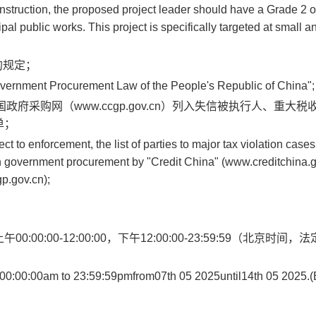
nstruction, the proposed project leader should have a Grade 2 o
pal public works. This project is specifically targeted at small a
的规定；
"Government Procurement Law of the People's Republic of China";
.cn）、中国政府采购网（www.ccgp.gov.cn）列入失信被执行人、重大
单；
ect to enforcement, the list of parties to major tax violation cases
s in government procurement by "Credit China" (www.creditchina.g
p.gov.cn);
上午
00:00:00-12:00:00
，下午
12:00:00-23:59:59
（北京时间，法
00:00:00am to 23:59:59pm
from
07th 05 2025
until
14th 05 2025
.