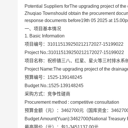
Potential Suppliers for
The upgrading project of the
Zhuqiao Town
should obtain the procurement docum
response documents before
19th 05 2025 at 15.00
一、项目基本情况
1. Basic Information
项目编号：
310115139250212172027-15199022
Project No.:
310115139250212172027-15199022
项目名称：
祝桥镇三八、红星、星火等三村排水系
Project Name:
The upgrading project of the draina
预算编号：
1525-139148245
Budget No.:
1525-139148245
采购方式：竞争性磋商
Procurement method : competitive consultation
预算金额（元）：
3462700元
（
国库资金：34627
Budget Amount(Yuan):
3462700
(
National Treasury
最高限价（元）：
包1-3451137.00元