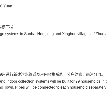
00 Yuan,
提标工程
nage systems in Sanba, Hongxing and Xinghuo villages of Zhuqi
99户进行新建污水管道及户内收集系统，分户纳管，雨污分流。
 indoor collection systems will be built for 99 households in 
ao Town. Pipes will be connected to each household separately