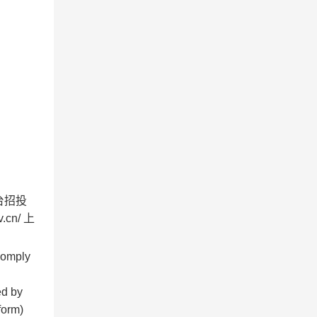
台招投
cn/ 上
comply
ed by
form)