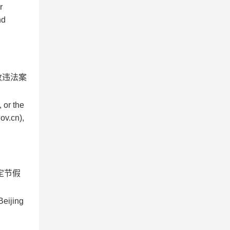
r
nd
税收违法案
, or the
ov.cn),
定节假
(Beijing