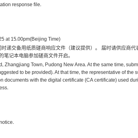
ation response file.
25 at 15.00pm
(Beijing Time)
，同时递交备用纸质磋商响应文件（建议提供）。 届时请供应商代
网的笔记本电脑参加磋商文件开启。
, Zhangjiang Town, Pudong New Area. At the same time, submi
sted to be provided). At that time, the representative of the s
n documents with the digital certificate (CA certificate) used dur
ess.
notice.