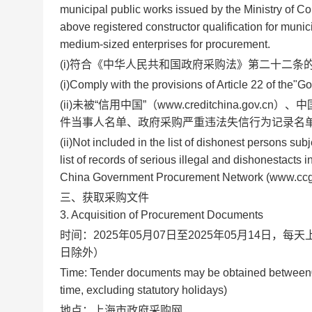
municipal public works issued by the Ministry of Co
above registered constructor qualification for munici
medium-sized enterprises for procurement.
(i)符合《中华人民共和国政府采购法》第二十二条
(i)Comply with the provisions of Article 22 of the
(ii)未被“信用中国”（www.creditchina.gov
件当事人名单、政府采购严重违法失信行为记录名
(ii)Not included in the list of dishonest persons subj
list of records of serious illegal and dishonestact
China Government Procurement Network (www.ccg
三、获取采购文件
3. Acquisition of Procurement Documents
时间：
2025年05月07日
至
2025年05月14日
，每天
日除外）
Time: Tender documents may be obtained between
time, excluding statutory holidays)
地点：
上海市政府采购网