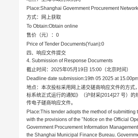
Place:
Shanghai Government Procurement Networ
方式：
网上获取
To Obtain:
Obtain online
售价（元）：
0
Price of Tender Documents(Yuan):
0
四、响应文件提交
4. Submission of Response Documents
截止时间：
2025年05月19日 15:00
（北京时间）
Deadline date submission:
19th 05 2025 at 15.00p
地点：
本次投标采用网上递交磋商响应文件的方式
标系统正式运行的通知》（沪财采[2014]27 号）的规定，在
传电子磋商响应文件。
Place:
This tender adopts the method of submitting
with the provisions of the "Notice on the Official 
Government Procurement Information Management P
the Shanghai Municipal Finance Bureau. Governmen