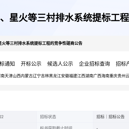
、星火等三村排水系统提标工程
星火等三村排水系统提标工程的竞争性磋商公告
标通知
开标公示
候选人公示
企业招标查询
招标
河南
天津
山西
内蒙古
辽宁
吉林
黑龙江
安徽
福建
江西
湖南
广西
海南
重庆
贵州
22
招标状态
招标｜招标公告
标书获取截止时间