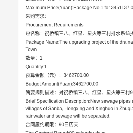
Maximum Price(Yuan):
Package No.1 for 3451137.
采购需求：
Procurement Requirements:
包名称：
祝桥镇三八、红星、星火等三村排水系统
Package Name:
The upgrading project of the drai
Town
数量：
1
Quantity:
1
预算金额（元）：
3462700.00
Budget Amount(Yuan):
3462700.00
简要规则描述：
对祝桥镇三八、红星、星火等三村
Brief Specification Description:
New sewage pipes and
villages of Sanba, Hongxing and Xinghuo in Zhuqi
rainwater and sewage will be separated.
合同履约期限：
90日历天