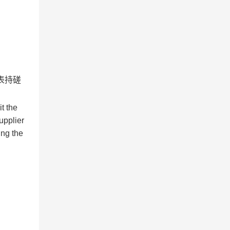
表持磋
t the
upplier
ing the