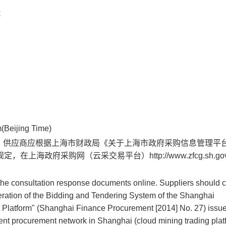
k
m
(Beijing Time)
，供应商应根据上海市财政局《关于上海市政府采购信息管理平
上海政府采购网（云采交易平台）http://www.zfcg.sh.gov.
 the consultation response documents online. Suppliers should 
Operation of the Bidding and Tendering System of the Shanghai
latform" (Shanghai Finance Procurement [2014] No. 27) issu
t procurement network in Shanghai (cloud mining trading plat