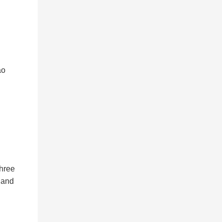
ao
three
 and