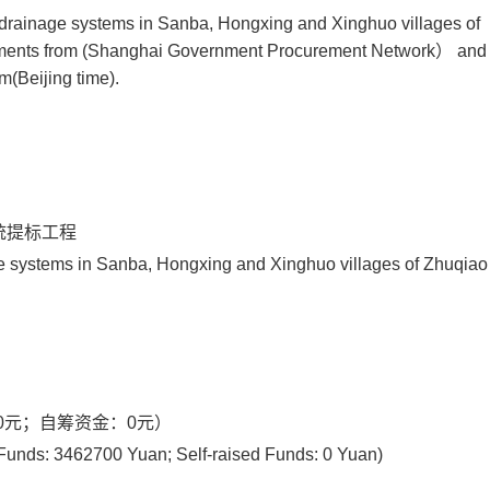
 drainage systems in Sanba, Hongxing and Xinghuo villages of
ents from (
Shanghai Government Procurement Network
） and 
pm
(Beijing time).
统提标工程
ge systems in Sanba, Hongxing and Xinghuo villages of Zhuqia
00元；自筹资金：0元
）
 Funds: 3462700 Yuan; Self-raised Funds: 0 Yuan
)