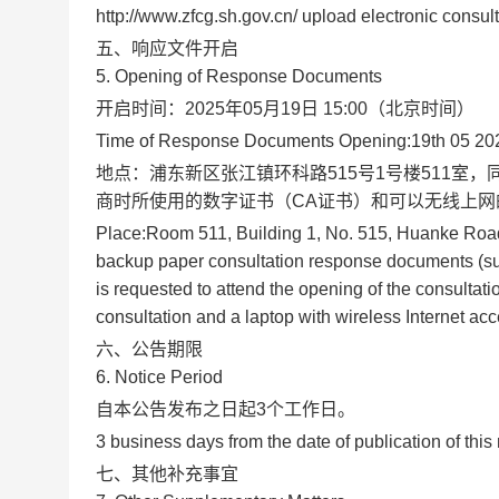
http://www.zfcg.sh.gov.cn/ upload electronic consult
五、响应文件开启
5. Opening of Response Documents
开启时间：
2025年05月19日 15:00
（北京时间）
Time of Response Documents Opening:
19th 05 20
地点：
浦东新区张江镇环科路515号1号楼511室
商时所使用的数字证书（CA证书）和可以无线上
Place:
Room 511, Building 1, No. 515, Huanke Road
backup paper consultation response documents (sugge
is requested to attend the opening of the consultatio
consultation and a laptop with wireless Internet acc
六、公告期限
6. Notice Period
自本公告发布之日起3个工作日。
3 business days from the date of publication of this 
七、其他补充事宜