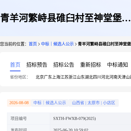
青羊河繁峙县碓臼村至神堂堡村
您当前的位置：
首页
中标｜候选人公示
青羊河繁峙县碓臼村至神堂堡
段防洪能力提升工程施工项目机
首页
招标预告
招标公告
重新招标
中标通知
省份地区：
北京
广东
上海
江苏
浙江
山东
湖北
四川
河北
河南
天津
山
械租赁成交候选人公示
2026-08-08
中标｜候选人公示
山西省
|
太原市
|
小店区
项目编号
SXTH-FWXB-079(2025)
发布时间
2025-06-20 10:59:02