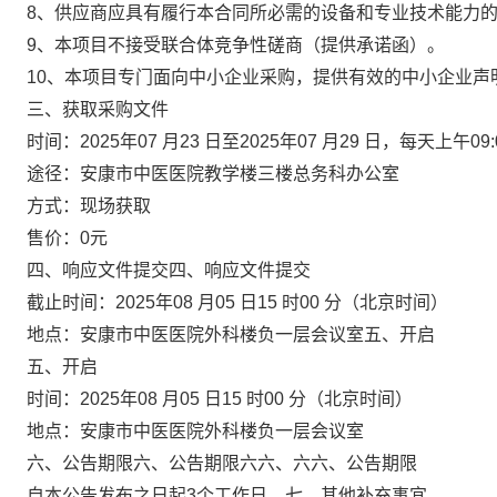
8、供应商应具有履行本合同所必需的设备和专业技术能力
9、本项目不接受联合体竞争性
磋商
（提供承诺函）。
10、本项目专门面向中小企业采购，提供有效的中小企业
三、获取采购文件
时间：
2025年
07
月
23
日至
2025年
07
月
29
日，每天上午
09
途径：
安康市中医医院教学楼三楼总务科办公室
方式：现场获取
售价：
0元
四、响应文件提交
四、响应文件提交
截
止时间：
2025年
08
月
05
日
15
时
00
分
（北京时间）
地点：安康市中医医院外科楼负一层会议室
五、开启
五、
开启
时间：
2025年
08
月
05
日
15
时
00
分
（北京时间）
地点：安康市中医医院外科楼负一层会议室
六、公告期限
六、公告期限六六、六六、公告期限
自本公告发布之日起
3个工作日。
七、其他补充事宜