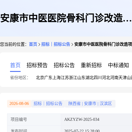
安康市中医医院骨科门诊改造项
您当前的位置：
首页
招标｜招标公告
安康市中医医院骨科门诊改造项
目竞争性磋商公告
首页
招标预告
招标公告
重新招标
中标通知
省份地区：
北京
广东
上海
江苏
浙江
山东
湖北
四川
河北
河南
天津
山
2026-08-06
招标｜招标公告
陕西省
|
安康市
|
汉滨区
项目编号
AKZYZW-2025-034
发布时间
2025-07-22 15:28:00