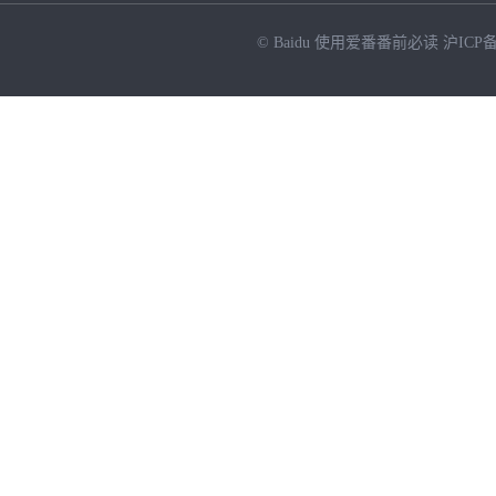
© Baidu
使用爱番番前必读
沪ICP备
NEW
HOT
暂时没有搜索结果…