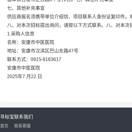
七、其他补充事宜
供应商报名须携带单位介绍信、项目联系人身份证复印件。
八、对本次招标提出询问，请按以下方式联系。
八、对本次
1.采购人信息
名称：
安康市中医医院
地址：
安康市汉滨区巴山东路
47号
联系方式：
0915
-
8183617
安康市中医医院
202
5
年
7
月
22
日
寻标宝
联系我们
首页
联系客服