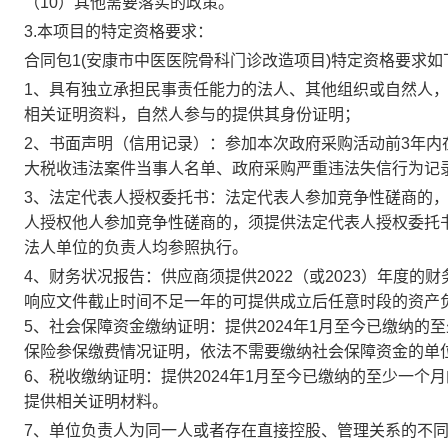
（
10）其他需要落实的政策。
3.本项目的特定资格要求：
合同包
1(
安康市中医医院骨科门诊改造项目
)特定资格要求如
1、具有独立承担民事责任能力的法人、其他组织或自然人
相关证明资料，自然人参与的提供其身份证明；
2、书面声明（信用记录）：参加本次政府采购活动前3年
大税收违法案件当事人名单、政府采购严重违法失信行为记
3、法定代表人授权委托书：法定代表人参加竞争性
磋商
的
人授权他人参加竞争性
磋商
的，须提供法定代表人授权委托
法人单位的负责人均参照执行。
4、财务状况报告：供应商须提供2022（或2023）年度
响应文件截止时间不足一年的可提供成立后任意时段的资产
5、社会保障资金缴纳证明：提供2024年1月至今已缴纳
保险参保缴费情况证明，依法不需要缴纳社会保障资金的单
6、税收缴纳证明：提供2024年1月至今已缴纳的至少一
提供相关证明材料。
7、单位负责人为同一人或者存在直接控股、管理关系的不