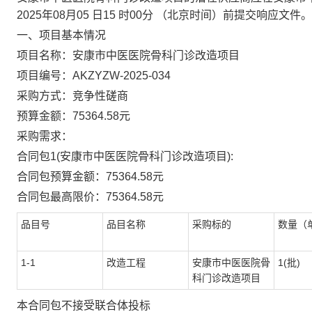
2025年
08
月
05
日
15
时
00
分
（北京时间）前提交响应文件。
一、项目基本情况
项目名称：
安康市中医医院骨科门诊改造项目
项目编号：
AKZYZW-2025-034
采购方式：竞争性
磋商
预算金额：
75364.58
元
采购需求：
合同包
1(
安康市中医医院骨科门诊改造项目
):
合同包预算金额：
75364.58
元
合同包最高限价：
75364.58
元
品目号
品目名称
采购标的
数量（
1-1
改造工程
安康市中医医院骨
1(批)
科门诊改造项目
本合同包
不
接受联合体投标