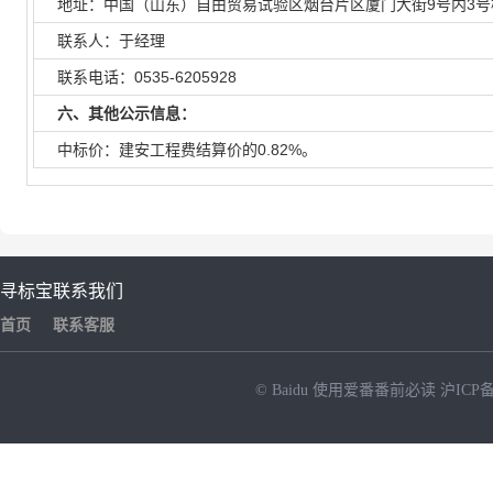
地址：中国（山东）自由贸易试验区烟台片区厦门大街9号内3号楼
联系人：于经理
联系电话：0535-6205928
六、其他公示信息：
中标价：建安工程费结算价的0.82%。
寻标宝
联系我们
首页
联系客服
© Baidu
使用爱番番前必读
沪ICP备
NEW
HOT