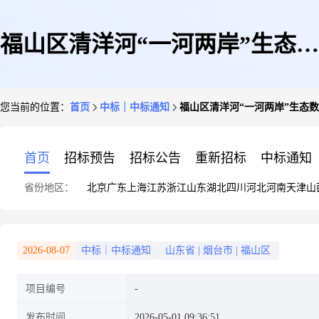
福山区清洋河“一河两岸”生态数
您当前的位置：
首页
中标｜中标通知
福山区清洋河“一河两岸”生态
字农业产业融合发展项目(一期)
首页
招标预告
招标公告
重新招标
中标通知
省份地区：
北京
广东
上海
江苏
浙江
山东
湖北
四川
河北
河南
天津
山
—福山区农村生活污水治理项目
2026-08-07
中标｜中标通知
山东省
|
烟台市
|
福山区
项目编号
监理结果公告
发布时间
2026-05-01 09:36:51