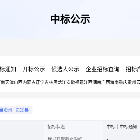
中标公示
标通知
开标公示
候选人公示
企业招标查询
招标
河南
天津
山西
内蒙古
辽宁
吉林
黑龙江
安徽
福建
江西
湖南
广西
海南
重庆
贵州
自治州
|
贵定县
招标状态
中标｜中标通知
标书获取截止时间