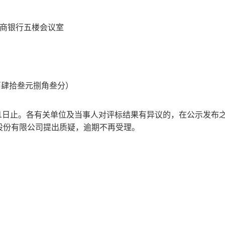
农商银行五楼会议室
玖佰肆拾叁元捌角叁分）
8月11日止。各有关单位及当事人对评标结果有异议的，在公示发布
股份有限公司提出质疑，逾期不再受理。