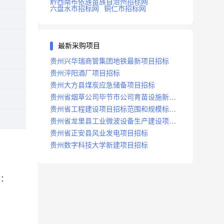
黔西南布依族苗族自治州招标网
六盘水市招标网
铜仁市招标网
最新采购项目
贵州兴华瑞商管集团地铁最新项目招标
贵州泙阳酒厂项目招标
贵州大方县煤炭应急储备项目招标
贵州省烟草公司毕节市公司育苗设施新建
及修复项目招标公告
贵州省工程建设项目招标范围和规模标准
规定
贵州省龙里县工业微波设备生产建设项目
招标
贵州省正安县风业发电项目招标
贵州数字科技大学新建项目招标
下：