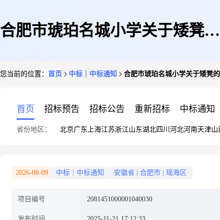
合肥市琥珀名城小学关于矮凳的
您当前的位置：
首页
中标｜中标通知
合肥市琥珀名城小学关于矮凳的
网上超市采购项目成交公告
首页
招标预告
招标公告
重新招标
中标通知
省份地区：
北京
广东
上海
江苏
浙江
山东
湖北
四川
河北
河南
天津
山
2026-08-09
中标｜中标通知
安徽省
|
合肥市
|
瑶海区
项目编号
2081451000001040030
发布时间
2025-11-21 17:12:33