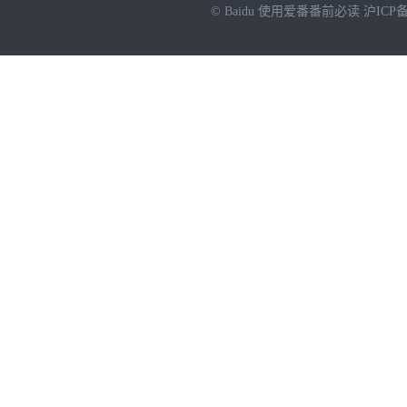
© Baidu
使用爱番番前必读
沪ICP备
NEW
HOT
暂时没有搜索结果…