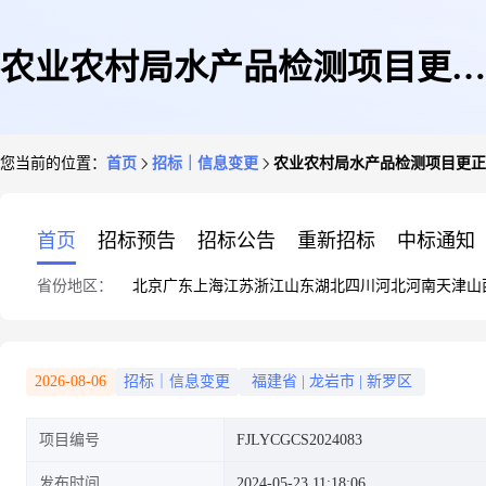
农业农村局水产品检测项目更正
您当前的位置：
首页
招标｜信息变更
农业农村局水产品检测项目更正
公告[变更公告]
首页
招标预告
招标公告
重新招标
中标通知
省份地区：
北京
广东
上海
江苏
浙江
山东
湖北
四川
河北
河南
天津
山
2026-08-06
招标｜信息变更
福建省
|
龙岩市
|
新罗区
项目编号
FJLYCGCS2024083
发布时间
2024-05-23 11:18:06