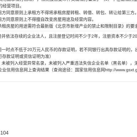
的经营项目。
出租方同意原则上承租方不得将承租房屋转租、转借、转包、转让给第三方
出租方同意原则上不得擅自改变房屋用途及经营内容。
方承租房屋的用途需符合最新版《北京市新增产业的禁止和限制目录》的要
册并依法存续的企业法人，且注册登记时间不少于2年，注册资本不少于2
同一时点不低于20万元人民币的存款证明，若不同银行出具存款证明的，
行存款证明或资信证明为准）
，未被列入经营异常名录，未被列入严重违法失信企业名单（黑名单），
信息网上查询结果（查询途径：国家信用信息网http://www.gsxt.gov.
104