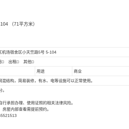
-10
4
（
71
平方米）
区机场宿舍区小天竺路
5号 5-10
4
用
□
出租
□
其他
□
用途
商业
钢混结构，简易装修，有水、电等设施可以正常使用。
分。
自行承担办理、使用证照的相关法律风险。
，房屋内部查看需提前预约。
65521513