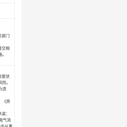
关部门
提交相
施。
房屋状
风险。
为违
，《房
承诺：
电气消
屋内从事