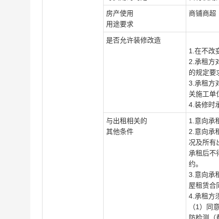
房产使用
商铺商超
用途要求
是否允许装修改造
1.在不
2.承租
的规定要
3.承租
关施工单
4.装修
与出租相关的
1.意向
其他条件
2
.意向
况及所有
承租后不
约。
3
.意向承
屋租赁合
4
.承租
（1）同
防检测（