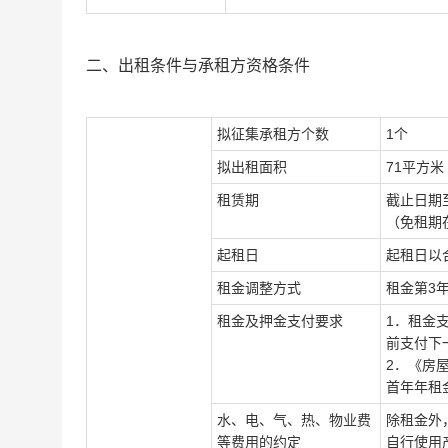
二、出租条件与承租方资格条件
拟征集承租方个数
1个
拟出租面积
71
平方米
租赁期
截止日期
（免租期
起租日
起租日以
租金调整方式
租金第
3
租金及押金支付要求
1．租金
前支付下
2
．《房
首年年租
水、电、气、热、物业费
除租金外
等费用的约定
自行使用