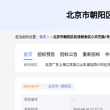
北京市朝阳区
您当前的位置：
首页
北京市朝阳区机场宿舍区小天竺路5号房
首页
招标预告
招标公告
重新招标
中
省份地区：
北京
广东
上海
江苏
浙江
山东
湖北
四川
河北
2026-08-07
北京市
|
朝阳区
项目编号
发布时间
2026-04-16 12:57:23