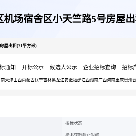
机场宿舍区小天竺路5号房屋出租
屋出租(71平方米)
标通知
开标公示
候选人公示
企业招标查询
招标
河南
天津
山西
内蒙古
辽宁
吉林
黑龙江
安徽
福建
江西
湖南
广西
海南
重庆
贵州
招标状态
标书获取截止时间