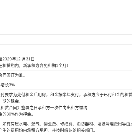
至
2029年12 月31日
在租赁期内，新承租方含免租期
1个月）
合同签订为准。
年增长3%
支付要求为先付租金后用房，租金按
半年
支付，承租方应于已付租金的租
一期的租金。
屋租赁合同》签署之日承租方一次性向出租方缴纳
金的
3
0
%作为押金。
，如有房屋水电、燃气、物业费、修缮费、消防器材、垃圾清理费用等由
产生的费用均由承租方承担，并按时缴纳给相关部门。