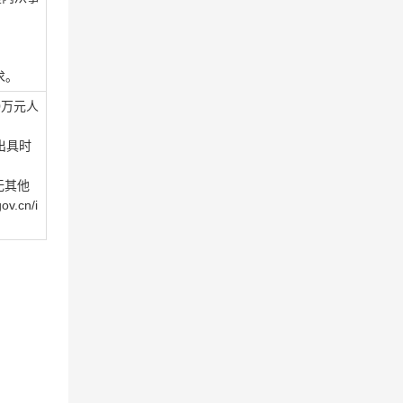
。
求。
0万元人
出具时
无其他
cn/i