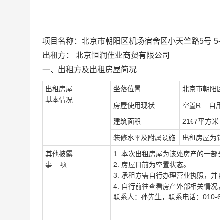
项目
名称：
北京市朝阳区机场宿舍区小天竺路
5号 5
出租方：
北京
恒润佳业商贸有限公司
一、出租方及出租房屋简况
出租房屋
坐落位置
北京市朝阳
基本情况
房屋使用现状
空置
R
自
建筑面积
2167
平方米
装修水平及附属设施
出租房屋为
其他披露
1.
本次出租房屋为该处房产的一部
事
项
2.
房屋目前为空置状态。
3.
承租方需自行办理营业执照，并
4.
自行前往查看房产外部相关情况
联系人：孙先生，联系电话：
010-