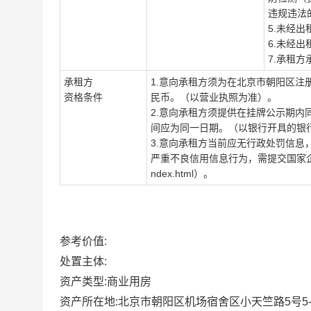
违规违法
5
.未经
6
.未经
7.承租
承租方
1.意向承租方须为在北京市朝阳区注
资格条件
民币。（以营业执照为准）。
2.意向承租方须提供在挂牌公示期内
间应为同一日期。（以银行开具的银
3
.意向承租方当前应无行政处罚信息
严重不良信用信息行为，需提交国家企业信用
ndex.html）。
参考价值:
处置主体:
资产类型:商业用房
资产所在地:北京市朝阳区机场宿舍区小天竺路5号5-