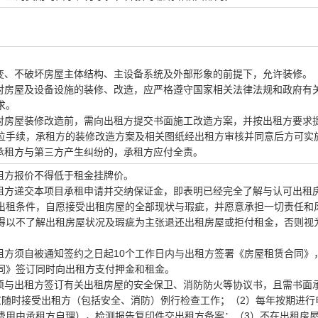
改变、不破坏房屋主体结构、主设备系统及外部形象的前提下，允许装修。
方对房屋及设备设施的装修、改造，应严格遵守国家相关法律法规和政府有
求。
方对房屋装修改造前，需向出租方提交书面施工改造方案，并按出租方要求
位手续，承租方的装修改造方案及相关图纸经出租方审核并同意后方可实
时承租方与第三方产生纠纷的，承租方应付全责。
承租方报价不得低于租金挂牌价。
承租方递交本项目承租申请并交纳保证金，即表明已经完全了解与认可出租
出租条件，自愿接受出租房屋的全部现状与瑕疵，并愿意承担一切责任和
得以不了解出租房屋状况及瑕疵为主张退还出租房屋或拒付租金，否则视
租方须自被通知签约之日起
10
个工作日内与出租方签署《房屋租赁合同》
同》签订同时向出租方支付押金和租金。
方须与出租方签订有关出租房屋的安全保卫、消防防火等协议书，且需书面
意随时接受出租方（包括安全、消防）例行检查工作；（2）每年按期进行
费用由承租方自理），检测报告复印件交出租方备案；（3）不在出租房