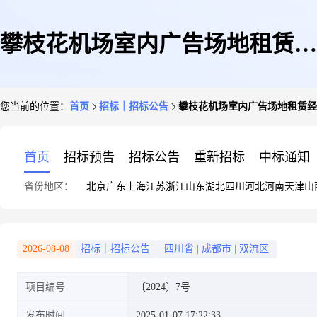
攀枝花机场室内广告场地租赁经
您当前的位置：
首页
招标｜招标公告
攀枝花机场室内广告场地租赁经
营项目(第十五次)比选公告
首页
招标预告
招标公告
重新招标
中标通知
省份地区：
北京
广东
上海
江苏
浙江
山东
湖北
四川
河北
河南
天津
山
2026-08-08
招标｜招标公告
四川省
|
成都市
|
双流区
项目编号
〔2024〕7号
发布时间
2025-01-07 17:22:33