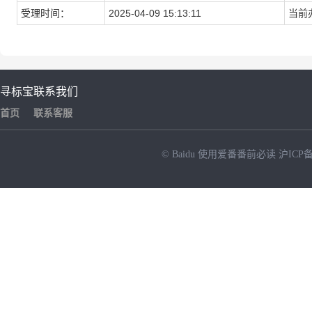
受理时间：
2025-04-09 15:13:11
当前
寻标宝
联系我们
首页
联系客服
© Baidu
使用爱番番前必读
沪ICP备
NEW
HOT