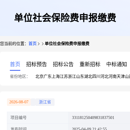
单位社会保险费申报缴费
您当前的位置：
首页
单位社会保险费申报缴费
首页
招标预告
招标公告
重新招标
中标通知
省份地区：
北京
广东
上海
江苏
浙江
山东
湖北
四川
河北
河南
天津
山
2026-08-07
浙江省
项目编号
331181250409831837501
发布时间
2025-04-09 21:42:55