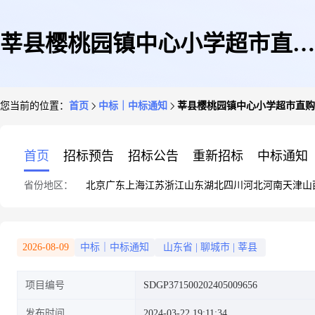
莘县樱桃园镇中心小学超市直购
您当前的位置：
首页
中标｜中标通知
莘县樱桃园镇中心小学超市直购
合并品目超市直购订单公告
首页
招标预告
招标公告
重新招标
中标通知
省份地区：
北京
广东
上海
江苏
浙江
山东
湖北
四川
河北
河南
天津
山
2026-08-09
中标｜中标通知
山东省
|
聊城市
|
莘县
项目编号
SDGP371500202405009656
发布时间
2024-03-22 19:11:34