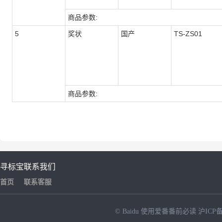
商品参数:
5
奖状
国产
TS-ZS01
商品参数:
寻标宝
联系我们
首页
联系客服
© Baidu
使用爱番番前必读
沪ICP备