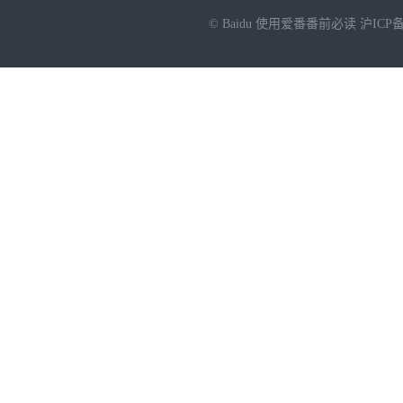
© Baidu
使用爱番番前必读
沪ICP备
NEW
HOT
暂时没有搜索结果…