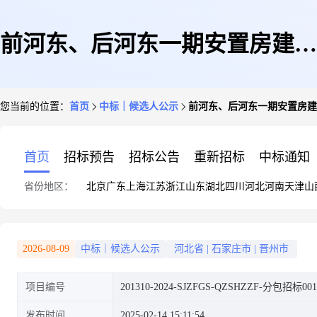
前河东、后河东一期安置房建设
您当前的位置：
首页
中标｜候选人公示
前河东、后河东一期安置房建
项目装修装饰工程中标候选人公
首页
招标预告
招标公告
重新招标
中标通知
省份地区：
北京
广东
上海
江苏
浙江
山东
湖北
四川
河北
河南
天津
山
示
2026-08-09
中标｜候选人公示
河北省
|
石家庄市
|
晋州市
项目编号
201310-2024-SJZFGS-QZSHZZF-分包招标001
发布时间
2025-02-14 15:11:54