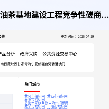
村油茶基地建设工程竞争性磋商公
公告
更新时间：2026-07-29
产品分析
政府采购
公共资源交易中心
云南
西藏
陕西
甘肃
青海
宁夏
新疆
台湾
香港
澳门
热门城市
黄冈市招标网
黄石市招标网
襄阳市招标网
恩施土家族苗族自治州招标网
咸宁市招标网
十堰市招标网