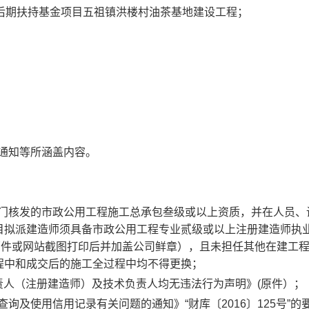
移民后期扶持基金项目五祖镇洪楼村油茶基地建设工程
；
通知等所涵盖内容。
门核发的市政公用工程施工总承包叁级或以上资质，并在人员、
目拟派建造师须具备市政公用工程专业贰级或以上注册建造师执
原件或网站截图打印后并加盖公司鲜章），且未担任其他在建工
程中和成交后的施工全过程中均不得更换；
责人（注册建造师）及技术负责人均无违法行为声明》(原件）；
及使用信用记录有关问题的通知》“财库〔2016〕125号”的