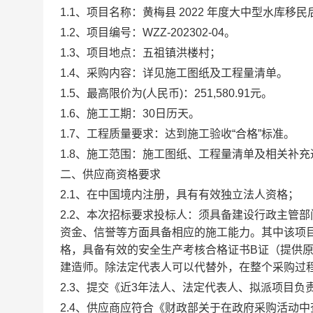
1.1、项目名称：
黄梅县 2022 年度大中型水库
1.
2
、项目编号：WZZ-202302-0
4
。
1.3、
项目地点：五祖镇洪楼村；
1.
4
、采购内容：详见施工图纸及工程量清单。
1.
5
、最高限价为(人民币)：
251,580.91
元。
1.
6
、施工工期：30日历天。
1.
7
、工程质量要求：达到施工验收“合格”标准。
1.
8
、施工范围：施工图纸、工程量清单及相关补充
二、供应商资格要求
2.1
、在中国境内注册，具有有效独立法人资格；
2
.2
、本次招标要求投标人：须具备建设行政主管部
资金、信誉等方面具备相应的施工能力。其中该项
格，具备有效的安全生产考核合格证书B证（提供
建造师。除法定代表人可以代替外，在整个采购过
2.3
、提交《近3年法人、法定代表人、拟派项目负
2.4
、供应商应符合《财政部关于在政府采购活动中查询