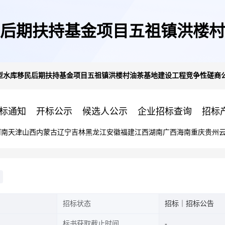
移民后期扶持基金项目五祖镇洪楼
中型水库移民后期扶持基金项目五祖镇洪楼村油茶基地建设工程竞争性磋商
告
标通知
开标公示
候选人公示
企业招标查询
招标
河南
天津
山西
内蒙古
辽宁
吉林
黑龙江
安徽
福建
江西
湖南
广西
海南
重庆
贵州
招标状态
招标｜招标公告
标书获取截止时间