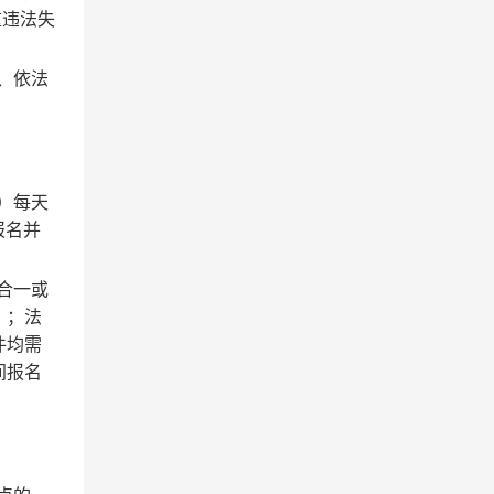
严重违法失
、依法
）每天
报名并
合一或
）；法
件均需
间报名