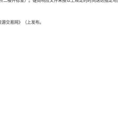
政所二楼开标室）。磋商响应文件未按以上规定的时间送达指定地
资源交易网》（
上发布。