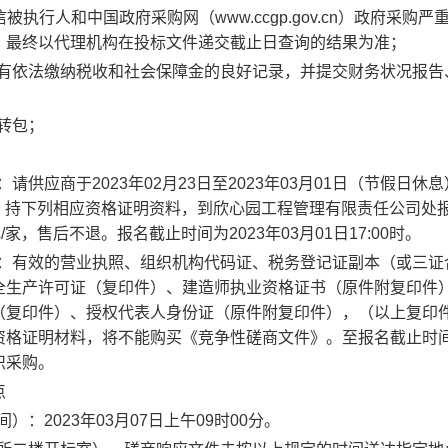
cn）失信被执行人和中国政府采购网（www.ccgp.gov.cn）政府采购
，最终以代理机构在投标文件递交截止日查询的结果为准；
有依法缴纳税收和社会保障金的良好记录，并提交财务状况报告
转包；
：请供应商于202
3
年
02
月
23
日至202
3
年
03
月
01
日（节假日休息
00时，持下列相应资格证明资料，到
欣心园工程管理有限责任公司处
/家，售后不退。报名截止时间为202
3
年
03
月
01
日17:00时。
料：有效的营业执照、组织机构代码证、税务登记证副本（或三证
全生产许可证（复印件）、建造师执业资格证书（原件附复印件
（复印件）、授权代表人身份证（原件附复印件），（以上复印
资格证明材料，将不能购买《竞争性磋商文件》。至报名截止时
织采购。
点
）：202
3
年
03
月
07
日上午09时00分。