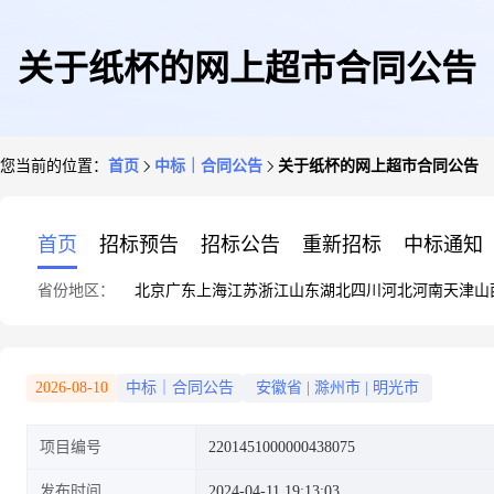
关于纸杯的网上超市合同公告
您当前的位置：
首页
中标｜合同公告
关于纸杯的网上超市合同公告
首页
招标预告
招标公告
重新招标
中标通知
省份地区：
北京
广东
上海
江苏
浙江
山东
湖北
四川
河北
河南
天津
山
2026-08-10
中标｜合同公告
安徽省
|
滁州市
|
明光市
项目编号
2201451000000438075
发布时间
2024-04-11 19:13:03