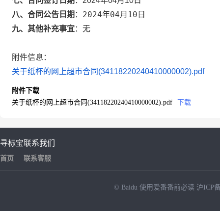
七、合同签订日期
：
2024年04月10日
2024年04月10日
八、合同公告日期
：
九、其他补充事宜
：
无
附件信息：
关于纸杯的网上超市合同(34118220240410000002).pdf
附件下载
关于纸杯的网上超市合同(34118220240410000002).pdf
下载
寻标宝
联系我们
首页
联系客服
© Baidu
使用爱番番前必读
沪ICP备
NEW
HOT