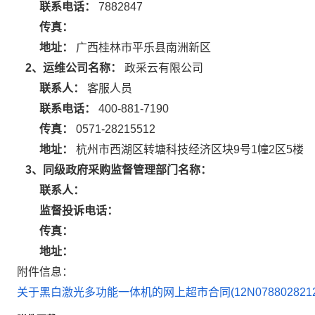
联系电话：
7882847
传真：
地址：
广西桂林市平乐县南洲新区
2、运维公司名称：
政采云有限公司
联系人：
客服人员
联系电话：
400-881-7190
传真：
0571-28215512
地址：
杭州市西湖区转塘科技经济区块9号1幢2区5楼
3、同级政府采购监督管理部门名称：
联系人：
监督投诉电话：
传真：
地址：
附件信息：
关于黑白激光多功能一体机的网上超市合同(12N0788028212024