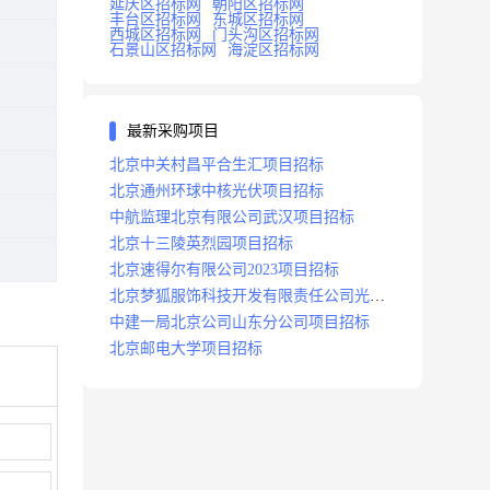
延庆区招标网
朝阳区招标网
丰台区招标网
东城区招标网
西城区招标网
门头沟区招标网
石景山区招标网
海淀区招标网
最新采购项目
北京中关村昌平合生汇项目招标
北京通州环球中核光伏项目招标
中航监理北京有限公司武汉项目招标
北京十三陵英烈园项目招标
北京速得尔有限公司2023项目招标
北京梦狐服饰科技开发有限责任公司光绿
能项目招标公告
中建一局北京公司山东分公司项目招标
北京邮电大学项目招标