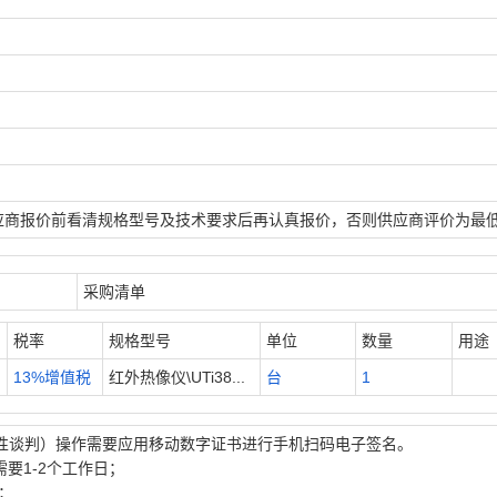
应商报价前看清规格型号及技术要求后再认真报价，否则供应商评价为最
采购清单
税率
规格型号
单位
数量
用途
13%增值税
红外热像仪\UTi38...
台
1
性谈判）操作需要应用移动数字证书进行手机扫码电子签名。
要1-2个工作日；
；