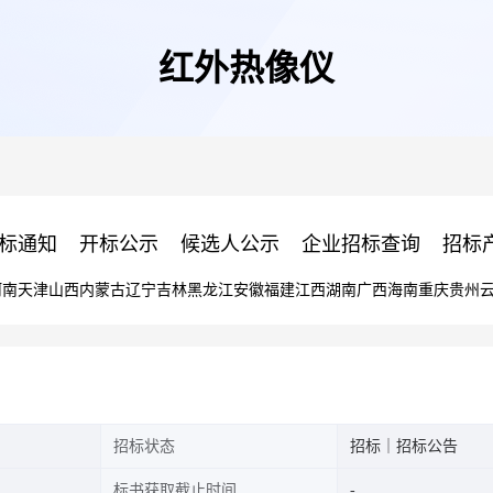
红外热像仪
标通知
开标公示
候选人公示
企业招标查询
招标
河南
天津
山西
内蒙古
辽宁
吉林
黑龙江
安徽
福建
江西
湖南
广西
海南
重庆
贵州
招标状态
招标｜招标公告
标书获取截止时间