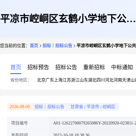
平凉市崆峒区玄鹤小学地下公共
您当前的位置：
首页
招标｜招标公告
平凉市崆峒区玄鹤小学地下公共
停车场建设项目(监理)
首页
招标预告
招标公告
重新招标
中标通知
省份地区：
北京
广东
上海
江苏
浙江
山东
湖北
四川
河北
河南
天津
山
2026-08-09
招标｜招标公告
甘肃省
|
平凉市
|
崆峒区
项目编号
A01-12622700079265086Y-20220920-023811-
发布时间
2022-10-18 18:38:36