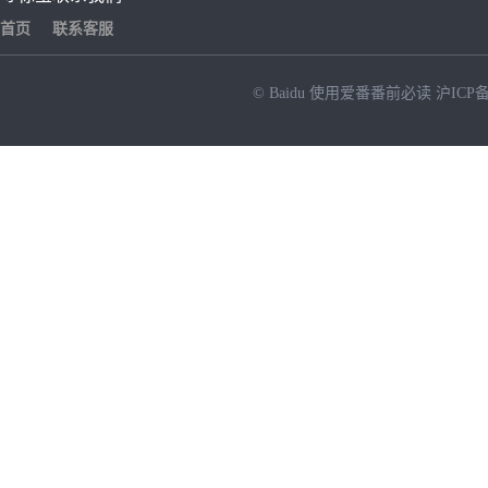
首页
联系客服
© Baidu
使用爱番番前必读
沪ICP备
NEW
HOT
暂时没有搜索结果…