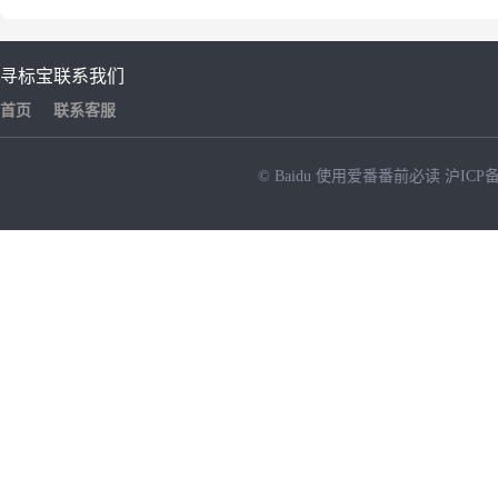
寻标宝
联系我们
首页
联系客服
© Baidu
使用爱番番前必读
沪ICP备
NEW
HOT
暂时没有搜索结果…