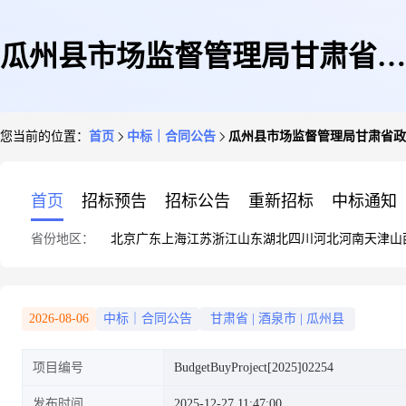
瓜州县市场监督管理局甘肃省政
您当前的位置：
首页
中标｜合同公告
瓜州县市场监督管理局甘肃省政
府采购框架协议直购选定合同政
首页
招标预告
招标公告
重新招标
中标通知
省份地区：
北京
广东
上海
江苏
浙江
山东
湖北
四川
河北
河南
天津
山
府采购合同公告
2026-08-06
中标｜合同公告
甘肃省
|
酒泉市
|
瓜州县
项目编号
BudgetBuyProject[2025]02254
发布时间
2025-12-27 11:47:00