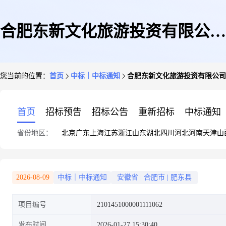
合肥东新文化旅游投资有限公司
您当前的位置：
首页
中标｜中标通知
合肥东新文化旅游投资有限公司
关于主板的网上超市采购项目成
首页
招标预告
招标公告
重新招标
中标通知
省份地区：
北京
广东
上海
江苏
浙江
山东
湖北
四川
河北
河南
天津
山
交公告
2026-08-09
中标｜中标通知
安徽省
|
合肥市
|
肥东县
项目编号
2101451000001111062
发布时间
2026-01-27 15:30:40