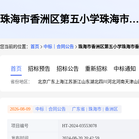
珠海市香洲区第五小学珠海市香
您当前的位置：
首页
中标｜合同公告
珠海市香洲区第五小学珠海市香
洲区第五小学壁挂式空调机(批
首页
招标预告
招标公告
重新招标
中标通知
省份地区：
北京
广东
上海
江苏
浙江
山东
湖北
四川
河北
河南
天津
山
量)集采商品批量采购合同的合
2026-08-09
中标｜合同公告
广东省
|
珠海市
|
香洲区
项目编号
HT-2024-03553078
同公告
发布时间
2024-08-20 20:42:59