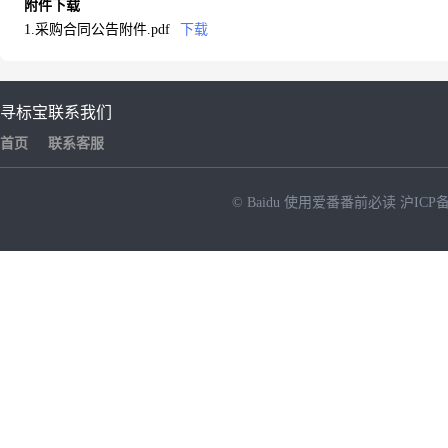
附件下载
1.采购合同公告附件.pdf
下载
寻标宝
联系我们
首页
联系客服
© Baidu
使用爱番番前必读
沪ICP备
NEW
HOT