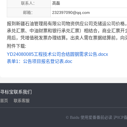
联系人：
高磊
邮箱：
232397090@qq.com
报到新疆石油管理局有限公司物资供应公司克储运公司价格
承兑汇票、中油财票和银行承兑汇票）相结合，商业汇票开立
用后，凭增值税发票办理结算。出卖人需在票据结算前，向
附件下载:
YD24080085工程技术公司合结圆钢需求公告.docx
表单1：公告项目报名登记表.doc
寻标宝
联系我们
首页
联系客服
© Baidu
使用爱番番前必读
沪ICP备