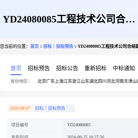
YD24080085工程技术公司合结
您当前的位置：
首页
招标｜招标预告
YD24080085工程技术公司合
圆钢需求公告(二)
首页
招标预告
招标公告
重新招标
中标通知
省份地区：
北京
广东
上海
江苏
浙江
山东
湖北
四川
河北
河南
天津
山
2026-08-07
招标｜招标预告
项目编号
YD24080085
发布时间
2024-09-25 10:27:56