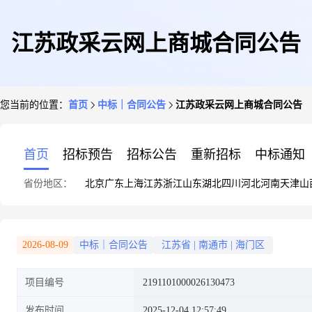
江苏政采云网上商城合同公告
您当前的位置：
首页
中标｜合同公告
江苏政采云网上商城合同公告
首页
招标预告
招标公告
重新招标
中标通知
省份地区：
北京
广东
上海
江苏
浙江
山东
湖北
四川
河北
河南
天津
山
2026-08-09
中标｜合同公告
江苏省
|
南通市
|
海门区
项目编号
2191101000026130473
发布时间
2025-12-04 12:57:49