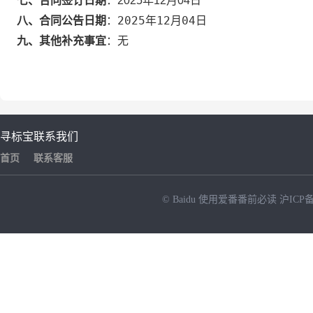
七、合同签订日期
：
2025年12月04日
2025年12月04日
八、合同公告日期
：
九、其他补充事宜
：
无
寻标宝
联系我们
首页
联系客服
© Baidu
使用爱番番前必读
沪ICP备
NEW
HOT