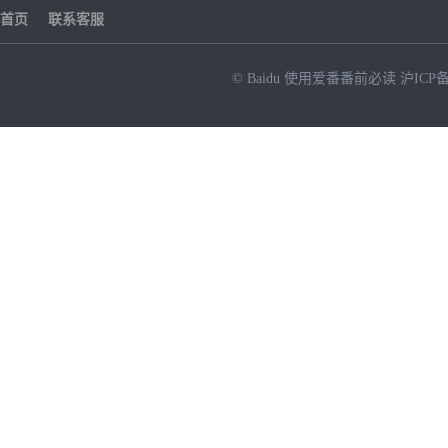
首页
联系客服
© Baidu
使用爱番番前必读
沪ICP备
NEW
HOT
暂时没有搜索结果…