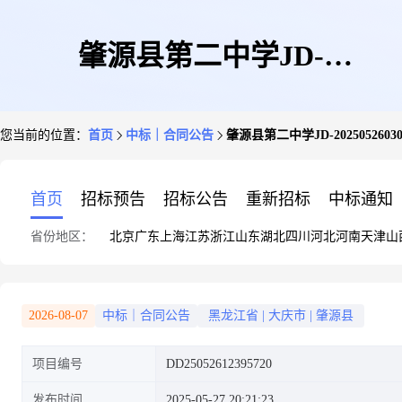
肇源县第二中学JD-
您当前的位置：
首页
中标｜合同公告
肇源县第二中学JD-202505260
20250526030820-4372政府采购
首页
招标预告
招标公告
重新招标
中标通知
省份地区：
北京
广东
上海
江苏
浙江
山东
湖北
四川
河北
河南
天津
山
合同公告
2026-08-07
中标｜合同公告
黑龙江省
|
大庆市
|
肇源县
项目编号
DD25052612395720
发布时间
2025-05-27 20:21:23