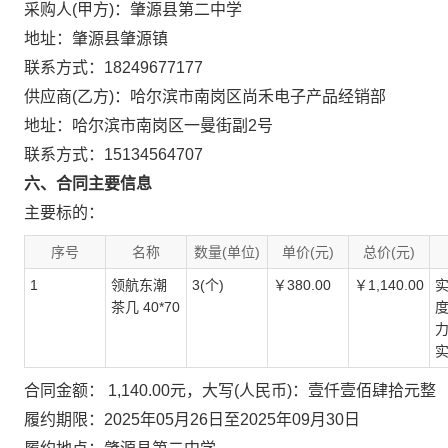
采购人(甲方)：肇源县第二中学
地址：肇源县肇源镇
联系方式：18249677177
供应商(乙方)：哈尔滨市南岗区尚禾电子产品经销部
地址：哈尔滨市南岗区一曼街副2号
联系方式：15134564707
六、合同主要信息
主要标的：
序号
名称
数量(单位)
单价(元)
总价(元)
1
领航东潮
3(个)
￥380.00
￥1,140.00
实
茶几 40*70
度
力
合同金额： 1,140.00元，大写(人民币)：壹仟壹佰肆拾元整
履约期限：2025年05月26日至2025年09月30日