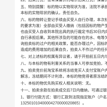
五、特别提醒：标的物以实物现状为准，法院不承
本标的实物现状的确认，责任自负。
六、标的物转让登记手续由买受人自行办理，本次
的要求为准）全部由买受人缴纳（包括因标的物产
也由买受人自收到本院出具的执行裁定书后30日
自行承担后果。其他所涉及的可能存在的水、电等
询拍卖标的过户的相关政策，能否办理过户，因标
造成的费用增加的后果自负，拍卖人不作过户的任
七、对上述标的权属有异议者，请于开拍前五日内
八、
与本标的物有利害关系的当事人可参加竞拍，
九、
拍卖竞价前淘宝系统将冻结竞买人支付宝账户
解冻，冻结期间不计利息，本标的物竞得者原冻结
十、本标的物优先购买权人相关说明：无。
十一、拍卖余款在
拍卖成交后7日内缴纳，可通过
1、银行付款方式：银行汇款到法院指定账户
（户名
132501010400004270000020865）。