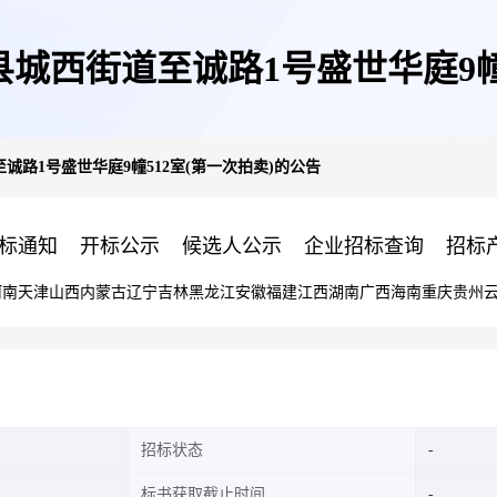
城西街道至诚路1号盛世华庭9幢5
路1号盛世华庭9幢512室(第一次拍卖)的公告
标通知
开标公示
候选人公示
企业招标查询
招标
河南
天津
山西
内蒙古
辽宁
吉林
黑龙江
安徽
福建
江西
湖南
广西
海南
重庆
贵州
招标状态
标书获取截止时间