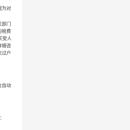
视为对
关部门
的税费
买受人
详细咨
次过户
金自动
：