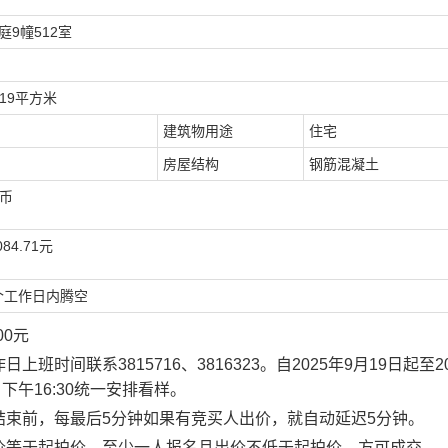
庭9幢512室
.19
平方米
建筑物用途
住宅
房屋结构
钢筋混凝土
币
084.7
1
元
个工作日内腾空
00元
作日上班时间联系
3815716、3816323
。自202
5
年
9
月
19
日起至2
6日下午16:30统一安排看样。
束前，每最后5分钟如果有竞买人出价，就自动延迟5分钟。
价等于起拍价，至少一人报名且出价不低于起拍价，方可成交。