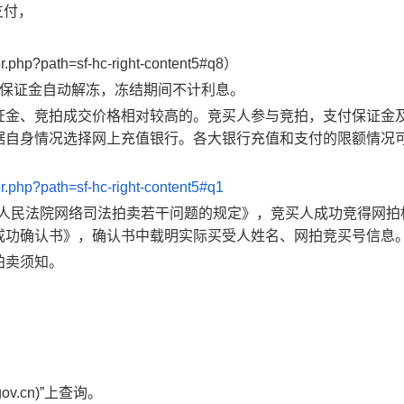
支付，
er.php?path=sf-hc-right-content5#q8）
的保证金自动解冻，冻结期间不计利息。
证金、竞拍成交价格相对较高的。竞买人参与竞拍，支付保证金
据自身情况选择网上充值银行。各大银行充值和支付的限额情况
r.php?path=sf-hc-right-content5#q1
关于人民法院网络司法拍卖若干问题的规定》，竞买人成功竞得网拍
成功确认书》，确认书中载明实际买受人姓名、网拍竞买号信息
拍卖须知。
v.cn)”上查询。