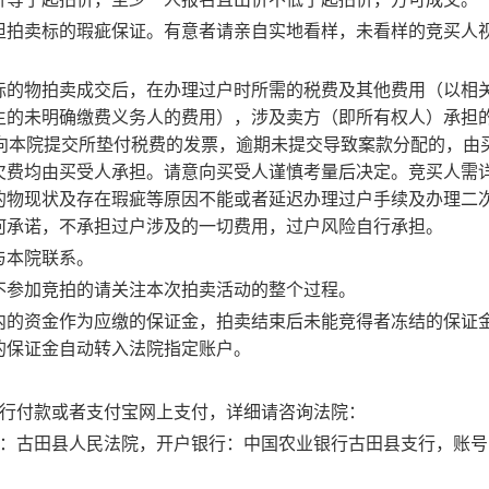
担拍卖标的瑕疵保证。有意者请亲自实地看样，未看样的竞买人
标的物拍卖成交后，在办理过户时所需的税费及其他费用（以相
生的未明确缴费义务人的费用），涉及卖方（即所有权人）承担
内向本院提交所垫付税费的发票，逾期未提交导致案款分配的，由
欠费均由买受人承担。请意向买受人谨慎考量后决定。竞买人需
的物现状及存在瑕疵等原因不能或者延迟办理过户手续及办理二
何承诺，不承担过户涉及的一切费用，过户风险自行承担。
与本院联系。
不参加竞拍的请关注本次拍卖活动的整个过程。
内的资金作为应缴的保证金，拍卖结束后未能竞得者冻结的保证
的保证金自动转入法院指定账户。
银行付款或者支付宝网上支付，详细请咨询法院：
：古田县人民法院，开户银行：中国农业银行古田县支行，账号