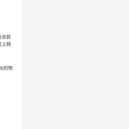
及余款
可上网
标的物
。