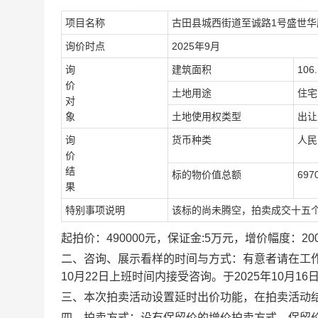
项目名称
古田县城西街道至诚路
1号盛世华
询价时点
202
5
年
9
月
询
建筑面积
106
价
土地用途
住宅
对
象
土地使用权类型
出让
询
货币种类
人民
价
结
标的物价值总额
697
果
特别事项说明
该标的尚未腾空，拍卖成交十五
起拍价：
490000
元，保证金:
5
万元，增价幅度：
2
0
二、
咨询、展示看样的时间与方式：有意者请在工
10
月
22
日上班时间内接受咨询。
于2025年10月1
三、本次拍卖活动设置延时出价功能，在拍卖活动结
四、拍卖方式：
设有保留价的增价拍卖方式，保留