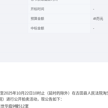
开标时间
预算金额
49万元
中标金额
至202
5
年
10
月
22
日
10
时止
（延时的除外）在古田县人民法院淘
法院）进行公开拍卖活动，现公告如下：
盛世华庭9幢512室