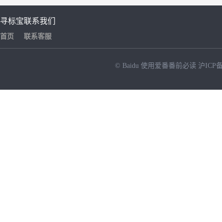
寻标宝
联系我们
首页
联系客服
© Baidu
使用爱番番前必读
沪ICP备
NEW
HOT
暂时没有搜索结果…