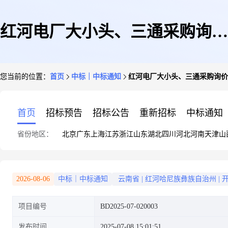
红河电厂大小头、三通采购询价
您当前的位置：
首页
中标｜中标通知
红河电厂大小头、三通采购询价采购项
采购项目定标结果公示
首页
招标预告
招标公告
重新招标
中标通知
省份地区：
北京
广东
上海
江苏
浙江
山东
湖北
四川
河北
河南
天津
山
[BD2025-07-020003]
2026-08-06
中标｜中标通知
云南省
|
红河哈尼族彝族自治州
|
项目编号
BD2025-07-020003
发布时间
2025-07-08 15:01:51