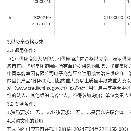
40B00010
1
1
5
XC202404
CT000000
C
40B00010
1
1
3.供应商资格要求
3.1 通用条件：
（1）供应商须为华能集团供应商库内合格供应商，满足供
应商可向华能集团范围内所有单位提供采购服务；华能集团
中国华能集团有限公司电子商务平台注册成为潜在供应商，
的因其产品/服务/工程引起的重大及以上质量事故或重大及
站（www.creditchina.gov.cn）或各级信用
性的法人、其他组织或者个人，不得参加询价；单位负责人
3.2 专项条件：
1.资质要求： 无 。 2.业绩要求： 无 。 3.是否允许联合体：
4.采购文件的获取
有意向的供应商可在截止时间前:2024年04月22日15时00分