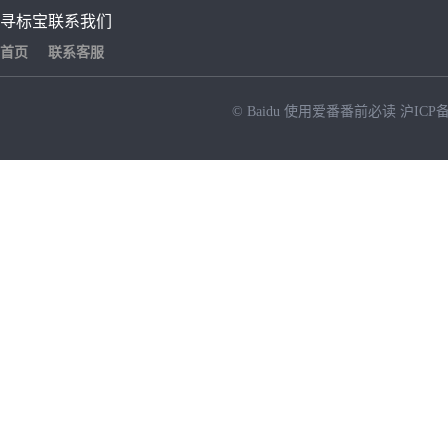
寻标宝
联系我们
首页
联系客服
© Baidu
使用爱番番前必读
沪ICP备
NEW
HOT
暂时没有搜索结果…