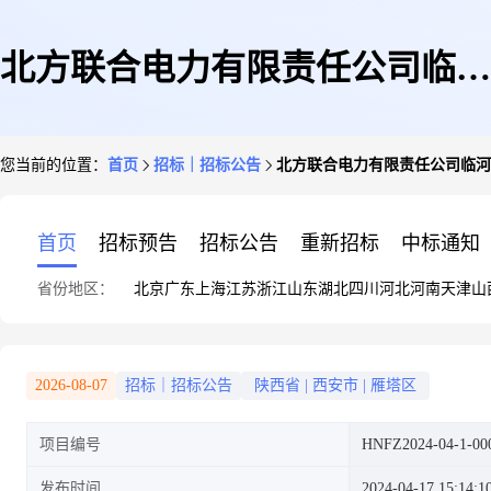
北方联合电力有限责任公司临河
您当前的位置：
首页
招标｜招标公告
北方联合电力有限责任公司临河
热电厂1号机组全负荷脱硝改造
首页
招标预告
招标公告
重新招标
中标通知
省份地区：
北京
广东
上海
江苏
浙江
山东
湖北
四川
河北
河南
天津
山
项目包墙管询价公告
2026-08-07
招标｜招标公告
陕西省
|
西安市
|
雁塔区
项目编号
HNFZ2024-04-1-00
发布时间
2024-04-17 15:14:1