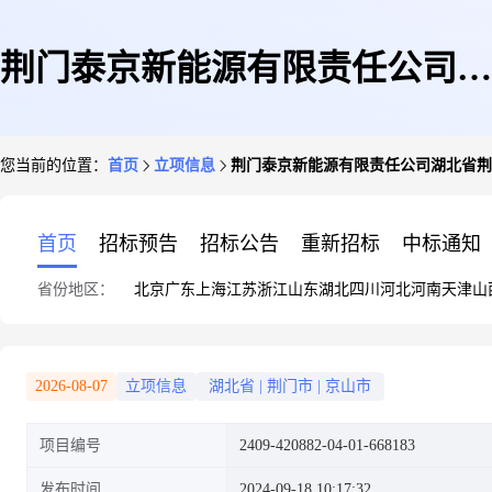
荆门泰京新能源有限责任公司湖
您当前的位置：
首页
立项信息
荆门泰京新能源有限责任公司湖北省荆门
北省荆门市京山县罗店镇马店村
首页
招标预告
招标公告
重新招标
中标通知
省份地区：
北京
广东
上海
江苏
浙江
山东
湖北
四川
河北
河南
天津
山
六组50号薛元生23.495KW屋顶
2026-08-07
立项信息
湖北省
|
荆门市
|
京山市
项目编号
2409-420882-04-01-668183
分布式光伏发电项目
发布时间
2024-09-18 10:17:32