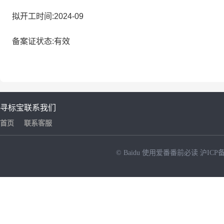
拟开工时间:2024-09
备案证状态:有效
寻标宝
联系我们
首页
联系客服
© Baidu
使用爱番番前必读
沪ICP备
NEW
HOT