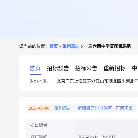
您当前的位置：
首页
采购意向
一三六团中学复印纸采购
首页
招标预告
招标公告
重新招标
中
省份地区：
北京
广东
上海
江苏
浙江
山东
湖北
四川
河北
2026-08-08
采购意向
新疆维吾尔自治区
|
石河子市
项目编号
发布时间
2026-04-14 12:49:32