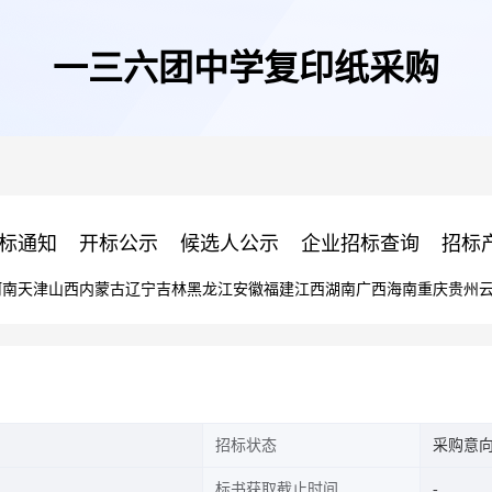
一三六团中学复印纸采购
标通知
开标公示
候选人公示
企业招标查询
招标
河南
天津
山西
内蒙古
辽宁
吉林
黑龙江
安徽
福建
江西
湖南
广西
海南
重庆
贵州
招标状态
采购意
标书获取截止时间