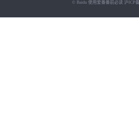
© Baidu
使用爱番番前必读
沪ICP备
NEW
HOT
暂时没有搜索结果…