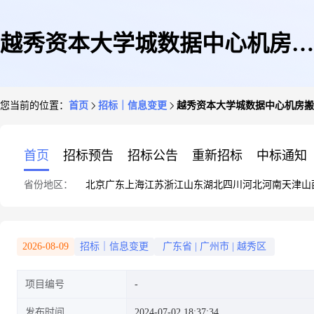
越秀资本大学城数据中心机房搬
您当前的位置：
首页
招标｜信息变更
越秀资本大学城数据中心机房搬
迁项目采购公告(延长报名时间
首页
招标预告
招标公告
重新招标
中标通知
省份地区：
北京
广东
上海
江苏
浙江
山东
湖北
四川
河北
河南
天津
山
公告)
2026-08-09
招标｜信息变更
广东省
|
广州市
|
越秀区
项目编号
发布时间
2024-07-02 18:37:34