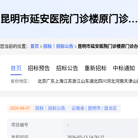
昆明市延安医院门诊楼原门诊办
您当前的位置：
首页
招标｜招标公告
昆明市延安医院门诊楼原门诊办
公室区域新建DSA机房环评、预
首页
招标预告
招标公告
重新招标
中标通知
省份地区：
北京
广东
上海
江苏
浙江
山东
湖北
四川
河北
河南
天津
山
评、控评项目咨询公告
2026-08-07
招标｜招标公告
云南省
|
昆明市
|
盘龙区
项目编号
发布时间
2026-03-13 14:50:22