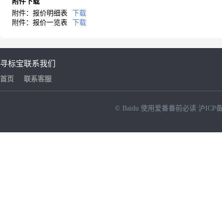
附件下载
附件：报价明细表
下载
附件：报价一览表
下载
寻标宝
联系我们
首页
联系客服
© Baidu
使用爱番番前必读
沪ICP备
NEW
HOT