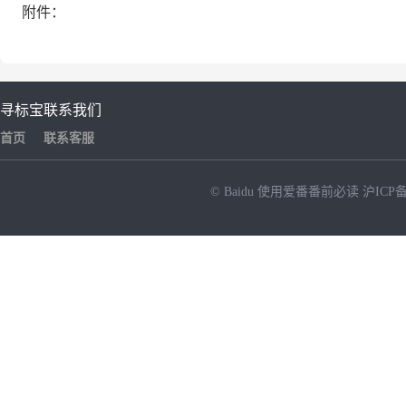
附件：
寻标宝
联系我们
首页
联系客服
© Baidu
使用爱番番前必读
沪ICP备
NEW
HOT