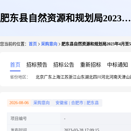
肥东县自然资源和规划局2023年
您当前的位置：
首页
采购意向
肥东县自然资源和规划局2023年4月至
4月至5月政府采购意向
首页
招标预告
招标公告
重新招标
中标通知
省份地区：
北京
广东
上海
江苏
浙江
山东
湖北
四川
河北
河南
天津
山
2026-08-06
采购意向
安徽省
|
合肥市
|
肥东县
项目编号
发布时间
2023-03-28 17:09:15