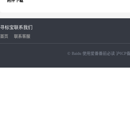
附件下载
寻标宝
联系我们
首页
联系客服
© Baidu
使用爱番番前必读
沪ICP备
NEW
HOT