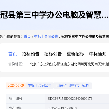
冠县第三中学办公电脑及智慧黑
您当前的位置：
首页
中标｜合同公告
冠县第三中学办公电脑及智慧黑
板采购合同公示
首页
招标预告
招标公告
重新招标
中标通知
省份地区：
北京
广东
上海
江苏
浙江
山东
湖北
四川
河北
河南
天津
山
2026-08-09
中标｜合同公告
山东省
|
聊城市
|
冠县
项目编号
SDGP371525000202402000176
发布时间
2025-12-19 12:06:59