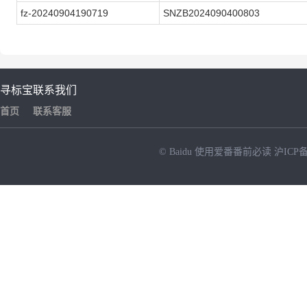
fz-20240904190719
SNZB2024090400803
寻标宝
联系我们
首页
联系客服
© Baidu
使用爱番番前必读
沪ICP备
NEW
HOT