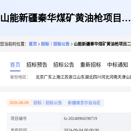
山能新疆秦华煤矿黄油枪项目二
您当前的位置：
首页
招标｜招标公告
山能新疆秦华煤矿黄油枪项目二
次谈判降价
首页
招标预告
招标公告
重新招标
中标通知
省份地区：
北京
广东
上海
江苏
浙江
山东
湖北
四川
河北
河南
天津
山
2026-08-09
招标｜招标公告
新疆维吾尔自治区
项目编号
fz-20240904190719
发布时间
2024-09-04 00:00:00