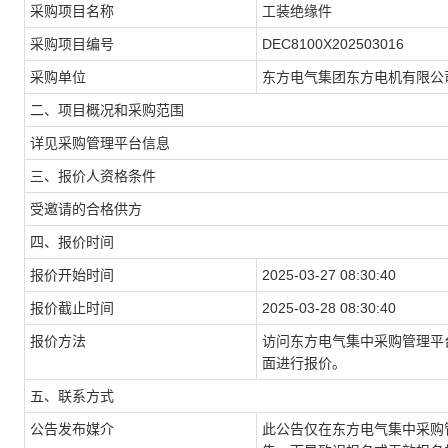
采购项目名称
工装绝缘件
采购项目编号
DEC8100X202503016
采购单位
东方电气集团东方电机有限
二、项目概况和采购范围
详见采购管理平台信息
三、报价人资格条件
受邀请的合格供方
四、报价时间
报价开始时间
2025-03-27 08:30:40
报价截止时间
2025-03-28 08:30:40
报价方法
访问东方电气集中采购管理平台
面进行报价。
五、联系方式
公告发布媒介
此公告仅在东方电气集中采购