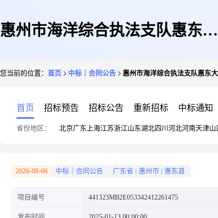
惠州市海洋综合执法支队惠东大
您当前的位置：
首页
中标｜合同公告
惠州市海洋综合执法支队惠东大
队三中队执法用房修缮设计项目
首页
招标预告
招标公告
重新招标
中标通知
省份地区：
北京
广东
上海
江苏
浙江
山东
湖北
四川
河北
河南
天津
山
2026-08-06
中标｜合同公告
广东省
|
惠州市
|
惠东县
项目编号
441323MB2E053342412261475
发布时间
2025-01-13 00:00:00