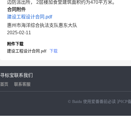
边防派出所， 2层楼加食堂建筑面积约为470平方米。
合同附件
建设工程设计合同.pdf
惠州市海洋综合执法支队惠东大队
2025-02-11
附件下载
建设工程设计合同.pdf
下载
寻标宝
联系我们
首页
联系客服
© Baidu
使用爱番番前必读
沪ICP备
NEW
HOT