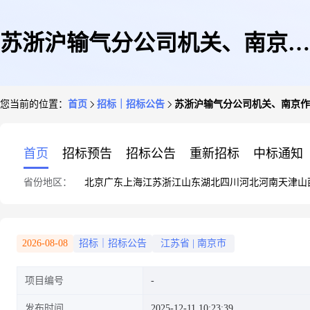
苏浙沪输气分公司机关、南京作
您当前的位置：
首页
招标｜招标公告
苏浙沪输气分公司机关、南京作
业区、南京抢修队2026年生产车
首页
招标预告
招标公告
重新招标
中标通知
省份地区：
北京
广东
上海
江苏
浙江
山东
湖北
四川
河北
河南
天津
山
辆维修保养服务项目-非招标公
2026-08-08
招标｜招标公告
江苏省
|
南京市
项目编号
告
发布时间
2025-12-11 10:23:39