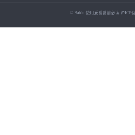
© Baidu
使用爱番番前必读
沪ICP备
NEW
HOT
暂时没有搜索结果…