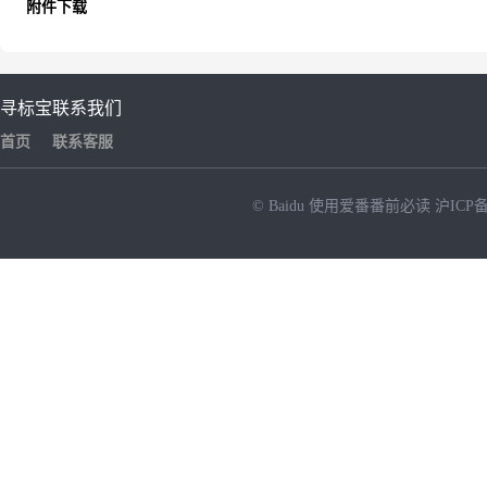
附件下载
寻标宝
联系我们
首页
联系客服
© Baidu
使用爱番番前必读
沪ICP备
NEW
HOT