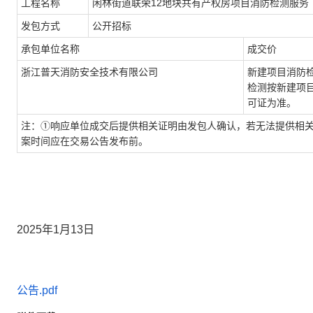
工程名称
闲林街道联荣
12地块共有产权房项目消防检测服务
发包方式
公开招标
承包单位名称
成交价
浙江普天消防安全技术有限公司
新建项目消防
检测按新建项目
可证为准。
注：
①响应单位成交后提供相关证明由发包人确认，若无法提供相
案时间应在交易公告发布前。
2025
年
1
月
13
日
公告.pdf