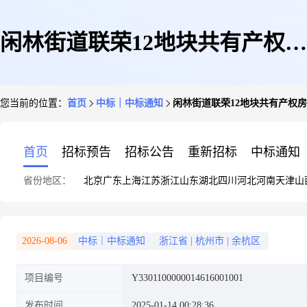
闲林街道联荣12地块共有产权房
您当前的位置：
首页
中标｜中标通知
闲林街道联荣12地块共有产权
项目消防检测服务中标结果公告
首页
招标预告
招标公告
重新招标
中标通知
省份地区：
北京
广东
上海
江苏
浙江
山东
湖北
四川
河北
河南
天津
山
2026-08-06
中标｜中标通知
浙江省
|
杭州市
|
余杭区
项目编号
Y3301100000014616001001
发布时间
2025-01-14 00:28:36